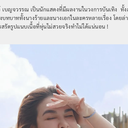
์ เบญจวรรณ เป็นนักแสดงที่มีผลงานในวงการบันเทิง ทั
งบทบาททั้งนางร้ายและนางเอกในละครหลายเรื่อง โดยล่
ัดรูปแนบเนื้อที่หุ่นไม่สวยจริงทำไม่ได้แน่นอน !