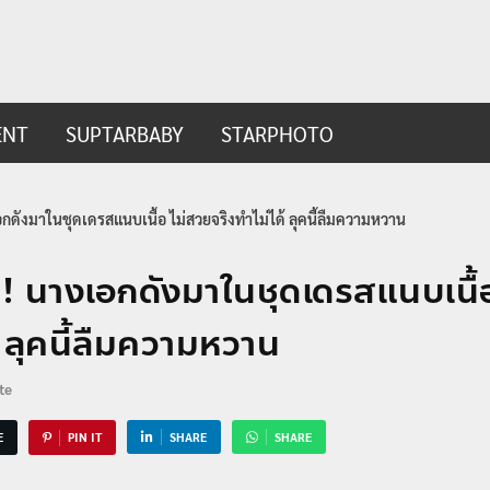
ip.com
t
ENT
SUPTARBABY
STARPHOTO
เอกดังมาในชุดเดรสแนบเนื้อ ไม่สวยจริงทำไม่ได้ ลุคนี้ลืมความหวาน
ลย! นางเอกดังมาในชุดเดรสแนบเนื้
้ ลุคนี้ลืมความหวาน
te
E
PIN IT
SHARE
SHARE