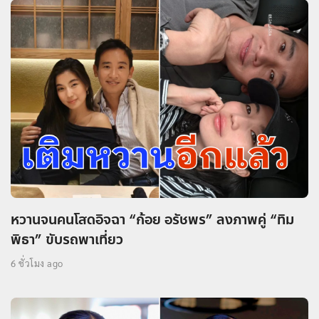
หวานจนคนโสดอิจฉา “ก้อย อรัชพร” ลงภาพคู่ “ทิม
พิธา” ขับรถพาเที่ยว
6 ชั่วโมง ago