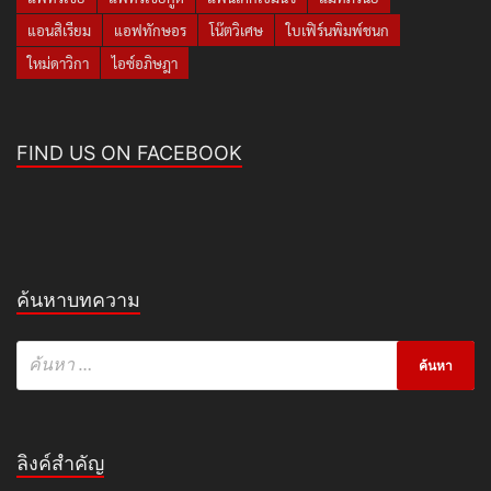
แอนสิเรียม
แอฟทักษอร
โน๊ตวิเศษ
ใบเฟิร์นพิมพ์ชนก
ใหม่ดาวิกา
ไอซ์อภิษฎา
FIND US ON FACEBOOK
ค้นหาบทความ
ลิงค์สำคัญ