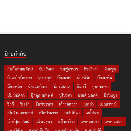
ป้ายกำกับ
กุ๊บกิ๊บสุมณทิพย์
จุ๋ยวรัทยา
ชมพู่อารยา
ดิวอริสรา
ดีเจพุฒ
นิวเคลียร์หรรษา
นุ่นวรนุช
น้องนาฟ
น้องพีร์เจ
น้องมาริน
น้องเหนือ
น้องแอบิเกล
น้องไซลาส
บีมกวี
บุ๋มปนัดดา
บุ๋ม ปนัดดา
ปุ๊กลุกฝนทิพย์
ปูไปรยา
มายด์ ณภศศิ
มิวนิษฐา
วิกกี้
วีเจจ๋า
อั้มพัชราภา
เก้าสุภัสสรา
เบลล่า
เบลล่าราณี
เบียร์ เดอะวอยซ์
เป้ยปานวาด
เมย์ปทิดา
เลดี้ปราง
เวียร์ศุกลวัฒน์
แต้วณฐพร
แป้งอรจิรา
แพทณปภา
แพท ณปภา
แพทริเซีย
แพทริเซียกู๊ด
แพนเค้กเขมนิจ
แมทภีรนีย์