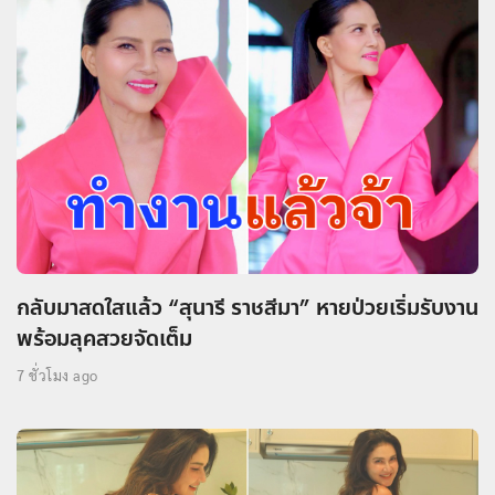
กลับมาสดใสแล้ว “สุนารี ราชสีมา” หายป่วยเริ่มรับงาน
พร้อมลุคสวยจัดเต็ม
7 ชั่วโมง ago