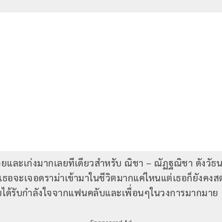
วยและเก่งมากเลยทีเดียวสำหรับ ณิชา – ณัฏฐณิชา ดังวั
นนี้เธอจะเจอดราม่าเข้ามาในชีวิตมากแค่ไหนแต่เธอก็ยัง
่โดยได้รับกำลังใจจากแฟนคลับและเพื่อนๆในวงการมากมาย