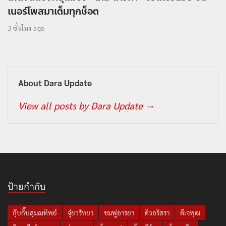
เนอร์โพสมาเต็มทุกช็อต
3 ชั่วโมง ago
About Dara Update
View all posts by Dara Update
→
ป้ายกำกับ
กุ๊บกิ๊บสุมณทิพย์
จุ๋ยวรัทยา
ชมพู่อารยา
ดิวอริสรา
ดีเจพุฒ