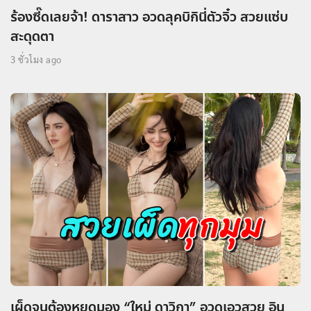
ร้องซี๊ดเลยจ้า! ดาราสาว อวดลุคบิกินี่ตัวจิ๋ว สวยแซ่บ
สะดุดตา
3 ชั่วโมง ago
เผ็ดจนต้องหยุดมอง “ใหม่ ดาวิกา” อวดเอวสวย อิน