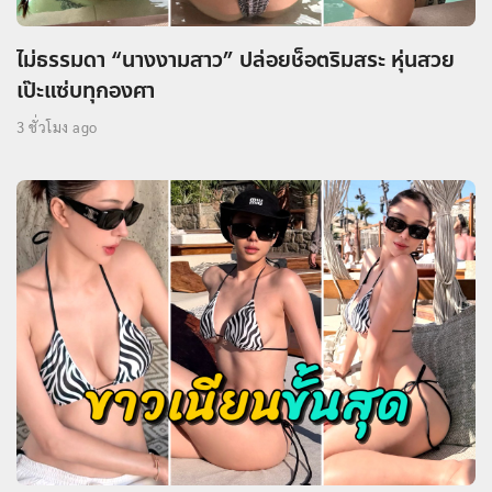
ไม่ธรรมดา “นางงามสาว” ปล่อยช็อตริมสระ หุ่นสวย
เป๊ะแซ่บทุกองศา
3 ชั่วโมง ago