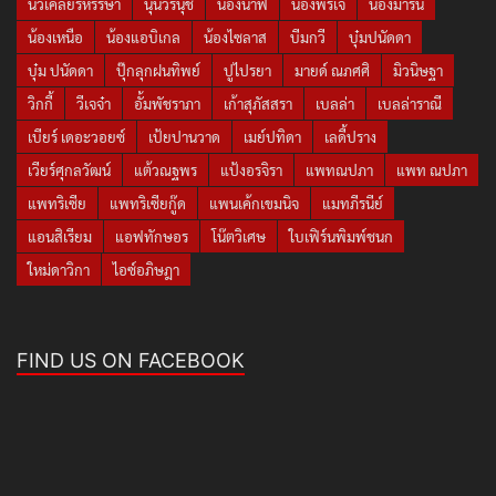
นิวเคลียร์หรรษา
นุ่นวรนุช
น้องนาฟ
น้องพีร์เจ
น้องมาริน
น้องเหนือ
น้องแอบิเกล
น้องไซลาส
บีมกวี
บุ๋มปนัดดา
บุ๋ม ปนัดดา
ปุ๊กลุกฝนทิพย์
ปูไปรยา
มายด์ ณภศศิ
มิวนิษฐา
วิกกี้
วีเจจ๋า
อั้มพัชราภา
เก้าสุภัสสรา
เบลล่า
เบลล่าราณี
เบียร์ เดอะวอยซ์
เป้ยปานวาด
เมย์ปทิดา
เลดี้ปราง
เวียร์ศุกลวัฒน์
แต้วณฐพร
แป้งอรจิรา
แพทณปภา
แพท ณปภา
แพทริเซีย
แพทริเซียกู๊ด
แพนเค้กเขมนิจ
แมทภีรนีย์
แอนสิเรียม
แอฟทักษอร
โน๊ตวิเศษ
ใบเฟิร์นพิมพ์ชนก
ใหม่ดาวิกา
ไอซ์อภิษฎา
FIND US ON FACEBOOK