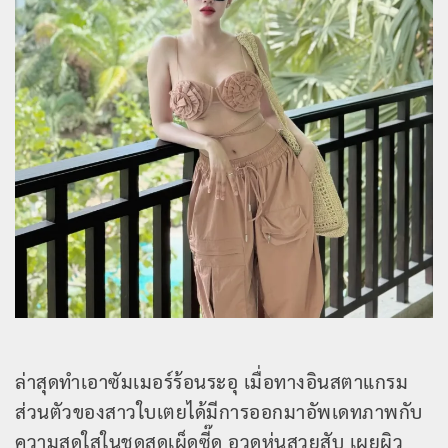
ล่าสุดทำเอาซัมเมอร์ร้อนระอุ เมื่อทางอินสตาแกรม
ส่วนตัวของสาวใบเตยได้มีการออกมาอัพเดทภาพกับ
ความสดใสในชุดสุดเผ็ดซี๊ด อวดหุ่นสวยสับ เผยผิว