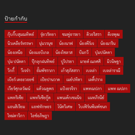
ป้ายกำกับ
กุ๊บกิ๊บสุมณทิพย์
จุ๋ยวรัทยา
ชมพู่อารยา
ดิวอริสรา
ดีเจพุฒ
นิวเคลียร์หรรษา
นุ่นวรนุช
น้องนาฟ
น้องพีร์เจ
น้องมาริน
น้องเหนือ
น้องแอบิเกล
น้องไซลาส
บีมกวี
บุ๋มปนัดดา
บุ๋ม ปนัดดา
ปุ๊กลุกฝนทิพย์
ปูไปรยา
มายด์ ณภศศิ
มิวนิษฐา
วิกกี้
วีเจจ๋า
อั้มพัชราภา
เก้าสุภัสสรา
เบลล่า
เบลล่าราณี
เบียร์ เดอะวอยซ์
เป้ยปานวาด
เมย์ปทิดา
เลดี้ปราง
เวียร์ศุกลวัฒน์
แต้วณฐพร
แป้งอรจิรา
แพทณปภา
แพท ณปภา
แพทริเซีย
แพทริเซียกู๊ด
แพนเค้กเขมนิจ
แมทภีรนีย์
แอนสิเรียม
แอฟทักษอร
โน๊ตวิเศษ
ใบเฟิร์นพิมพ์ชนก
ใหม่ดาวิกา
ไอซ์อภิษฎา