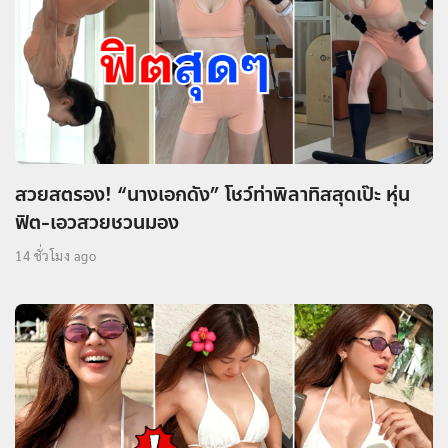
สวยสตรอง! “นางเอกดัง” โชว์ท่าพิลาทิสสุดเป๊ะ หุ่น
ฟิต-เอวสวยชวนมอง
14 ชั่วโมง ago