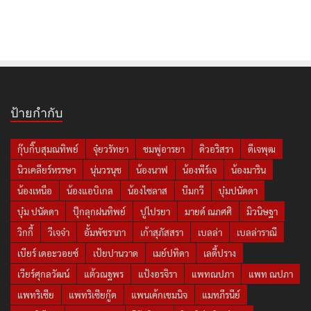
ป้ายกำกับ
กุ๊บกิ๊บสุมณทิพย์
จุ๋ยวรัทยา
ชมพู่อารยา
ดิวอริสรา
ดีเจพุฒ
นิวเคลียร์หรรษา
นุ่นวรนุช
น้องนาฟ
น้องพีร์เจ
น้องมาริน
น้องเหนือ
น้องแอบิเกล
น้องไซลาส
บีมกวี
บุ๋มปนัดดา
บุ๋ม ปนัดดา
ปุ๊กลุกฝนทิพย์
ปูไปรยา
มายด์ ณภศศิ
มิวนิษฐา
วิกกี้
วีเจจ๋า
อั้มพัชราภา
เก้าสุภัสสรา
เบลล่า
เบลล่าราณี
เบียร์ เดอะวอยซ์
เป้ยปานวาด
เมย์ปทิดา
เลดี้ปราง
เวียร์ศุกลวัฒน์
แต้วณฐพร
แป้งอรจิรา
แพทณปภา
แพท ณปภา
แพทริเซีย
แพทริเซียกู๊ด
แพนเค้กเขมนิจ
แมทภีรนีย์