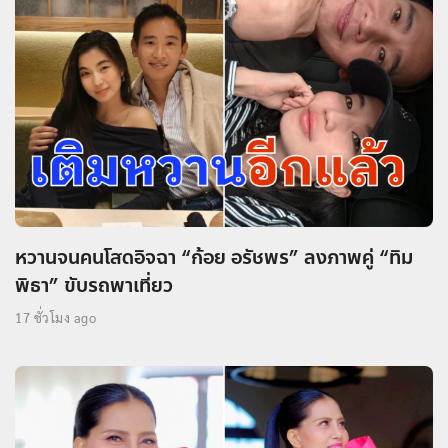
หวานจนคนโสดอิจฉา “ก้อย อรัชพร” ลงภาพคู่ “ทิม
พิธา” ขับรถพาเที่ยว
17 ชั่วโมง ago