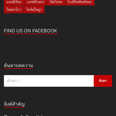
แอนสิเรียม
แอฟทักษอร
โน๊ตวิเศษ
ใบเฟิร์นพิมพ์ชนก
ใหม่ดาวิกา
ไอซ์อภิษฎา
FIND US ON FACEBOOK
ค้นหาบทความ
ลิงค์สำคัญ