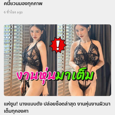
คนี้ชวนมองทุกภาพ
6 ชั่วโมง ago
แห่ซูม! นางแบบดัง ปล่อยช็อตล่าสุด งานหุ่นงานผิวมา
เต็มทุกองศา