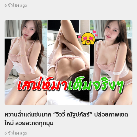
6 ชั่วโมง ago
หวานฉ่ำแต่แซ่บมาก “วิววี่ ณัฐปภัสร์” ปล่อยภาพเซต
ใหม่ สวยสะกดทุกมุม
6 ชั่วโมง ago