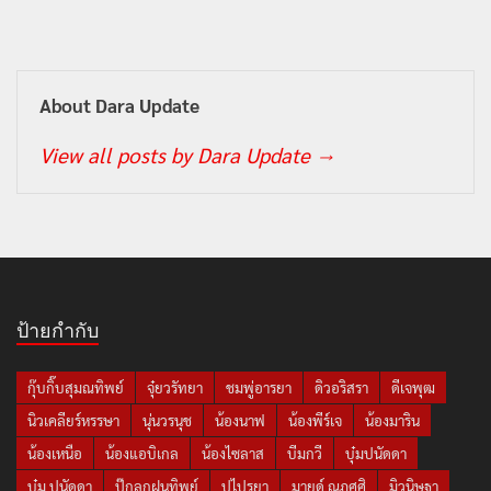
About Dara Update
View all posts by Dara Update
→
ป้ายกำกับ
กุ๊บกิ๊บสุมณทิพย์
จุ๋ยวรัทยา
ชมพู่อารยา
ดิวอริสรา
ดีเจพุฒ
นิวเคลียร์หรรษา
นุ่นวรนุช
น้องนาฟ
น้องพีร์เจ
น้องมาริน
น้องเหนือ
น้องแอบิเกล
น้องไซลาส
บีมกวี
บุ๋มปนัดดา
บุ๋ม ปนัดดา
ปุ๊กลุกฝนทิพย์
ปูไปรยา
มายด์ ณภศศิ
มิวนิษฐา