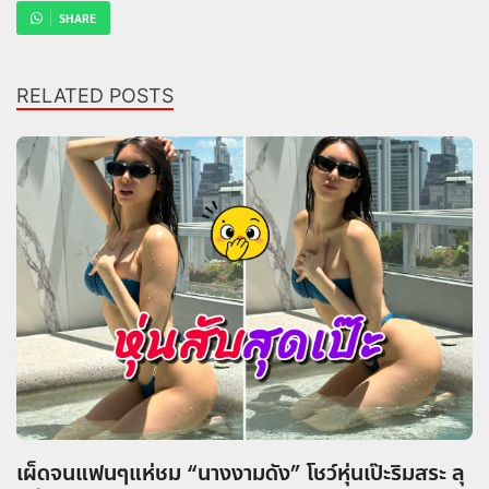
SHARE
RELATED POSTS
เผ็ดจนแฟนๆแห่ชม “นางงามดัง” โชว์หุ่นเป๊ะริมสระ ลุ