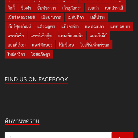
วิกกี้
วีเจจ๋า
อั้มพัชราภา
เก้าสุภัสสรา
เบลล่า
เบลล่าราณี
เบียร์ เดอะวอยซ์
เป้ยปานวาด
เมย์ปทิดา
เลดี้ปราง
เวียร์ศุกลวัฒน์
แต้วณฐพร
แป้งอรจิรา
แพทณปภา
แพท ณปภา
แพทริเซีย
แพทริเซียกู๊ด
แพนเค้กเขมนิจ
แมทภีรนีย์
แอนสิเรียม
แอฟทักษอร
โน๊ตวิเศษ
ใบเฟิร์นพิมพ์ชนก
ใหม่ดาวิกา
ไอซ์อภิษฎา
FIND US ON FACEBOOK
ค้นหาบทความ