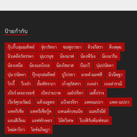
ป้ายกำกับ
กุ๊บกิ๊บสุมณทิพย์
จุ๋ยวรัทยา
ชมพู่อารยา
ดิวอริสรา
ดีเจพุฒ
นิวเคลียร์หรรษา
นุ่นวรนุช
น้องนาฟ
น้องพีร์เจ
น้องมาริน
น้องเหนือ
น้องแอบิเกล
น้องไซลาส
บีมกวี
บุ๋มปนัดดา
บุ๋ม ปนัดดา
ปุ๊กลุกฝนทิพย์
ปูไปรยา
มายด์ ณภศศิ
มิวนิษฐา
วิกกี้
วีเจจ๋า
อั้มพัชราภา
เก้าสุภัสสรา
เบลล่า
เบลล่าราณี
เบียร์ เดอะวอยซ์
เป้ยปานวาด
เมย์ปทิดา
เลดี้ปราง
เวียร์ศุกลวัฒน์
แต้วณฐพร
แป้งอรจิรา
แพทณปภา
แพท ณปภา
แพทริเซีย
แพทริเซียกู๊ด
แพนเค้กเขมนิจ
แมทภีรนีย์
แอนสิเรียม
แอฟทักษอร
โน๊ตวิเศษ
ใบเฟิร์นพิมพ์ชนก
ใหม่ดาวิกา
ไอซ์อภิษฎา