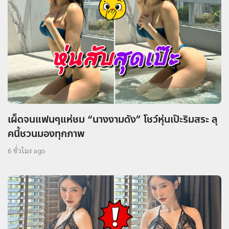
เผ็ดจนแฟนๆแห่ชม “นางงามดัง” โชว์หุ่นเป๊ะริมสระ ลุ
คนี้ชวนมองทุกภาพ
6 ชั่วโมง ago