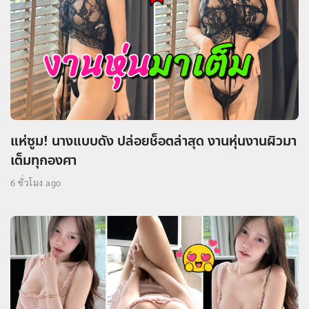
แห่ซูม! นางแบบดัง ปล่อยช็อตล่าสุด งานหุ่นงานผิวมา
เต็มทุกองศา
6 ชั่วโมง ago