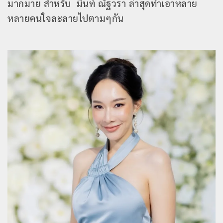
มากมาย สำหรับ มิ้นท์ ณัฐวรา ล่าสุดทำเอาหลาย
หลายคนใจละลายไปตามๆกัน