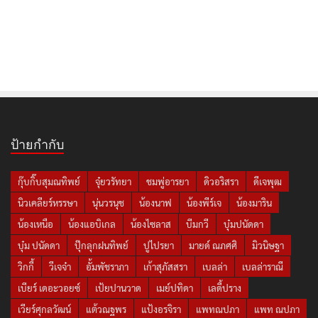
ป้ายกำกับ
กุ๊บกิ๊บสุมณทิพย์
จุ๋ยวรัทยา
ชมพู่อารยา
ดิวอริสรา
ดีเจพุฒ
นิวเคลียร์หรรษา
นุ่นวรนุช
น้องนาฟ
น้องพีร์เจ
น้องมาริน
น้องเหนือ
น้องแอบิเกล
น้องไซลาส
บีมกวี
บุ๋มปนัดดา
บุ๋ม ปนัดดา
ปุ๊กลุกฝนทิพย์
ปูไปรยา
มายด์ ณภศศิ
มิวนิษฐา
วิกกี้
วีเจจ๋า
อั้มพัชราภา
เก้าสุภัสสรา
เบลล่า
เบลล่าราณี
เบียร์ เดอะวอยซ์
เป้ยปานวาด
เมย์ปทิดา
เลดี้ปราง
เวียร์ศุกลวัฒน์
แต้วณฐพร
แป้งอรจิรา
แพทณปภา
แพท ณปภา