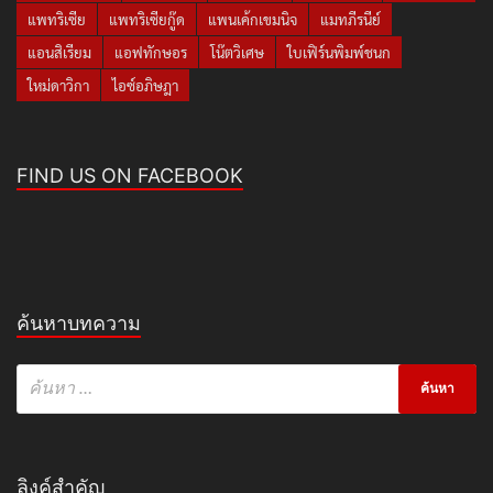
แพทริเซีย
แพทริเซียกู๊ด
แพนเค้กเขมนิจ
แมทภีรนีย์
แอนสิเรียม
แอฟทักษอร
โน๊ตวิเศษ
ใบเฟิร์นพิมพ์ชนก
ใหม่ดาวิกา
ไอซ์อภิษฎา
FIND US ON FACEBOOK
ค้นหาบทความ
ลิงค์สำคัญ