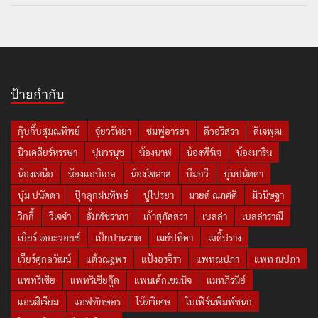
ป้ายกำกับ
กุ๊บกิ๊บสุมณทิพย์
จุ๋ยวรัทยา
ชมพู่อารยา
ดิวอริสรา
ดีเจพุฒ
นิวเคลียร์หรรษา
นุ่นวรนุช
น้องนาฟ
น้องพีร์เจ
น้องมาริน
น้องเหนือ
น้องแอบิเกล
น้องไซลาส
บีมกวี
บุ๋มปนัดดา
บุ๋ม ปนัดดา
ปุ๊กลุกฝนทิพย์
ปูไปรยา
มายด์ ณภศศิ
มิวนิษฐา
วิกกี้
วีเจจ๋า
อั้มพัชราภา
เก้าสุภัสสรา
เบลล่า
เบลล่าราณี
เบียร์ เดอะวอยซ์
เป้ยปานวาด
เมย์ปทิดา
เลดี้ปราง
เวียร์ศุกลวัฒน์
แต้วณฐพร
แป้งอรจิรา
แพทณปภา
แพท ณปภา
แพทริเซีย
แพทริเซียกู๊ด
แพนเค้กเขมนิจ
แมทภีรนีย์
แอนสิเรียม
แอฟทักษอร
โน๊ตวิเศษ
ใบเฟิร์นพิมพ์ชนก