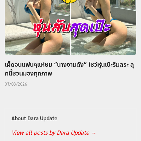
เผ็ดจนแฟนๆแห่ชม “นางงามดัง” โชว์หุ่นเป๊ะริมสระ ลุ
คนี้ชวนมองทุกภาพ
07/08/2026
About Dara Update
View all posts by Dara Update
→