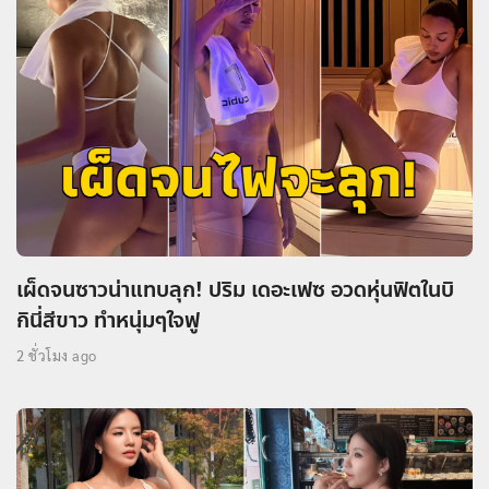
เผ็ดจนซาวน่าแทบลุก! ปริม เดอะเฟซ อวดหุ่นฟิตในบิ
กินี่สีขาว ทำหนุ่มๆใจฟู
2 ชั่วโมง ago