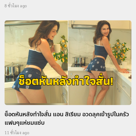
8 ชั่วโมง ago
ช็อตหันหลังทำใจสั่น แอน สิเรียม อวดลุคเข้ารูปในครัว
แฟนๆแห่ชมแซ่บ
11 ชั่วโมง ago