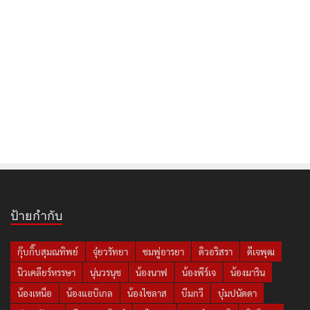
ป้ายกำกับ
กุ๊บกิ๊บสุมณทิพย์
จุ๋ยวรัทยา
ชมพู่อารยา
ดิวอริสรา
ดีเจพุฒ
นิวเคลียร์หรรษา
นุ่นวรนุช
น้องนาฟ
น้องพีร์เจ
น้องมาริน
น้องเหนือ
น้องแอบิเกล
น้องไซลาส
บีมกวี
บุ๋มปนัดดา