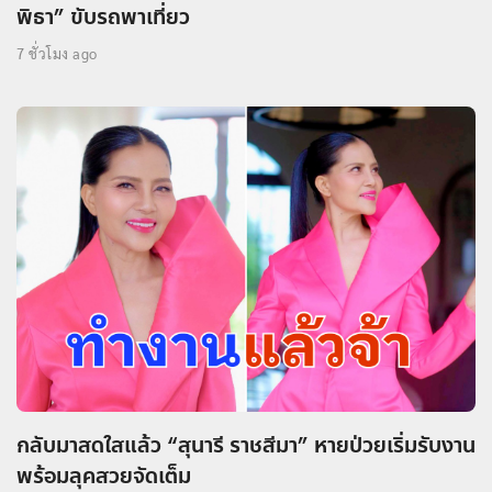
พิธา” ขับรถพาเที่ยว
7 ชั่วโมง ago
กลับมาสดใสแล้ว “สุนารี ราชสีมา” หายป่วยเริ่มรับงาน
พร้อมลุคสวยจัดเต็ม