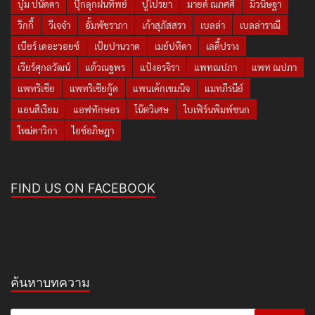
บุ๋ม ปนัดดา
ปุ๊กลุกฝนทิพย์
ปูไปรยา
มายด์ ณภศศิ
มิวนิษฐา
วิกกี้
วีเจจ๋า
อั้มพัชราภา
เก้าสุภัสสรา
เบลล่า
เบลล่าราณี
เบียร์ เดอะวอยซ์
เป้ยปานวาด
เมย์ปทิดา
เลดี้ปราง
เวียร์ศุกลวัฒน์
แต้วณฐพร
แป้งอรจิรา
แพทณปภา
แพท ณปภา
แพทริเซีย
แพทริเซียกู๊ด
แพนเค้กเขมนิจ
แมทภีรนีย์
แอนสิเรียม
แอฟทักษอร
โน๊ตวิเศษ
ใบเฟิร์นพิมพ์ชนก
ใหม่ดาวิกา
ไอซ์อภิษฎา
FIND US ON FACEBOOK
ค้นหาบทความ