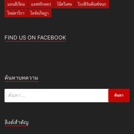
แอนสิเรียม
แอฟทักษอร
โน๊ตวิเศษ
ใบเฟิร์นพิมพ์ชนก
ใหม่ดาวิกา
ไอซ์อภิษฎา
FIND US ON FACEBOOK
ค้นหาบทความ
ลิงค์สำคัญ