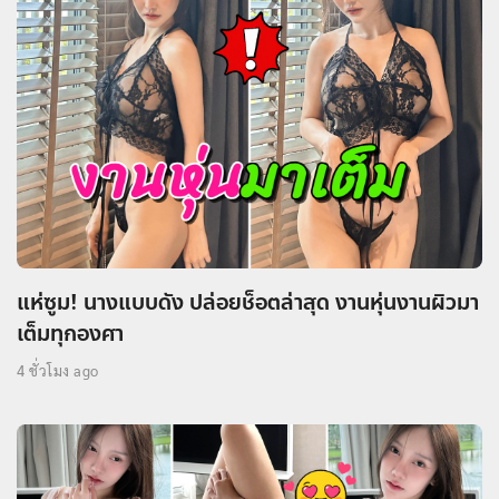
แห่ซูม! นางแบบดัง ปล่อยช็อตล่าสุด งานหุ่นงานผิวมา
เต็มทุกองศา
4 ชั่วโมง ago