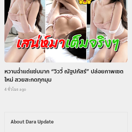
หวานฉ่ำแต่แซ่บมาก “วิววี่ ณัฐปภัสร์” ปล่อยภาพเซต
ใหม่ สวยสะกดทุกมุม
4 ชั่วโมง ago
About Dara Update