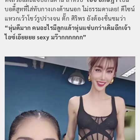
บอดี้สูทที่ใส่ทับกางเกงด้านนอก ไม่ธรรมดาเลย! ดีไซน์
แหวกเว้าโชว์รูปร่างจน ตั๊ก ศิริพร ยังต้องชื่นชมว่า
“หุ่นดีมาก คนอะไรมีลูกแล้วหุ่นแซ่บกว่าเดิมอีกเจ้า
ไอซ์เอ๊ยยยย sexy มว๊ากกกกกก”