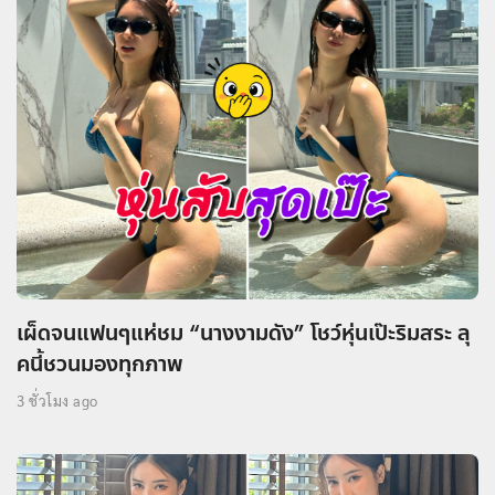
เผ็ดจนแฟนๆแห่ชม “นางงามดัง” โชว์หุ่นเป๊ะริมสระ ลุ
คนี้ชวนมองทุกภาพ
3 ชั่วโมง ago