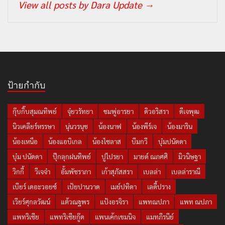
View all posts by Dara Update
→
ป้ายกำกับ
กุ๊บกิ๊บสุมณทิพย์
จุ๋ยวรัทยา
ชมพู่อารยา
ดิวอริสรา
ดีเจพุฒ
นิวเคลียร์หรรษา
นุ่นวรนุช
น้องนาฟ
น้องพีร์เจ
น้องมาริน
น้องเหนือ
น้องแอบิเกล
น้องไซลาส
บีมกวี
บุ๋มปนัดดา
บุ๋ม ปนัดดา
ปุ๊กลุกฝนทิพย์
ปูไปรยา
มายด์ ณภศศิ
มิวนิษฐา
วิกกี้
วีเจจ๋า
อั้มพัชราภา
เก้าสุภัสสรา
เบลล่า
เบลล่าราณี
เบียร์ เดอะวอยซ์
เป้ยปานวาด
เมย์ปทิดา
เลดี้ปราง
เวียร์ศุกลวัฒน์
แต้วณฐพร
แป้งอรจิรา
แพทณปภา
แพท ณปภา
แพทริเซีย
แพทริเซียกู๊ด
แพนเค้กเขมนิจ
แมทภีรนีย์