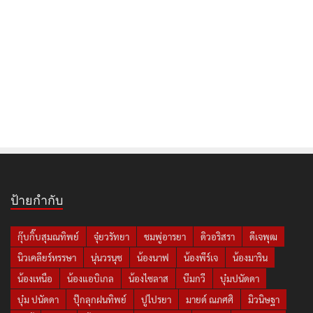
ป้ายกำกับ
กุ๊บกิ๊บสุมณทิพย์
จุ๋ยวรัทยา
ชมพู่อารยา
ดิวอริสรา
ดีเจพุฒ
นิวเคลียร์หรรษา
นุ่นวรนุช
น้องนาฟ
น้องพีร์เจ
น้องมาริน
น้องเหนือ
น้องแอบิเกล
น้องไซลาส
บีมกวี
บุ๋มปนัดดา
บุ๋ม ปนัดดา
ปุ๊กลุกฝนทิพย์
ปูไปรยา
มายด์ ณภศศิ
มิวนิษฐา