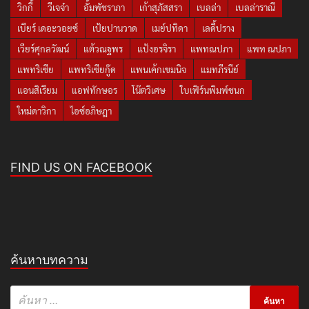
วิกกี้
วีเจจ๋า
อั้มพัชราภา
เก้าสุภัสสรา
เบลล่า
เบลล่าราณี
เบียร์ เดอะวอยซ์
เป้ยปานวาด
เมย์ปทิดา
เลดี้ปราง
เวียร์ศุกลวัฒน์
แต้วณฐพร
แป้งอรจิรา
แพทณปภา
แพท ณปภา
แพทริเซีย
แพทริเซียกู๊ด
แพนเค้กเขมนิจ
แมทภีรนีย์
แอนสิเรียม
แอฟทักษอร
โน๊ตวิเศษ
ใบเฟิร์นพิมพ์ชนก
ใหม่ดาวิกา
ไอซ์อภิษฎา
FIND US ON FACEBOOK
ค้นหาบทความ