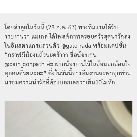
โดยล่าสุดในวันนี้ (28 ก.ค. 67) ทางทีมงานได้รับ
รายงานว่า แม่เกล ได้โพสต์ภาพครอบครัวสุดน่ารักลง
ในอินสตาแกรมส่วนตัว @gale_rada พร้อมแคปชั่น
“กราฟมีน้องแล้วนะคร้าาา ชื่อน้องเกน
@gain_gonpath ค่ะ ฝากน้องเกนไว้ในอ้อมอกอ้อมใจ
ทุกคนด้วยนะคะ” ซึ่งในวันนี้ทางทีมงานจะพาทุกท่าน
มาชมความน่ารักที่ต้องบอกเลยว่าเต็ม10ไม่หัก