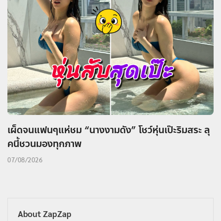
เผ็ดจนแฟนๆแห่ชม “นางงามดัง” โชว์หุ่นเป๊ะริมสระ ลุ
คนี้ชวนมองทุกภาพ
07/08/2026
About ZapZap