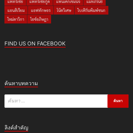
แพทริเซีย
แพทริเซียกู๊ด
แพนเค้กเขมนิจ
แมทภีรนีย์
แอนสิเรียม
แอฟทักษอร
โน๊ตวิเศษ
ใบเฟิร์นพิมพ์ชนก
ใหม่ดาวิกา
ไอซ์อภิษฎา
FIND US ON FACEBOOK
ค้นหาบทความ
ลิงค์สำคัญ