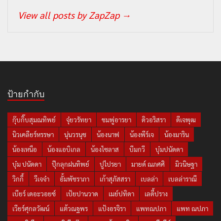
View all posts by ZapZap
→
ป้ายกำกับ
กุ๊บกิ๊บสุมณทิพย์
จุ๋ยวรัทยา
ชมพู่อารยา
ดิวอริสรา
ดีเจพุฒ
นิวเคลียร์หรรษา
นุ่นวรนุช
น้องนาฟ
น้องพีร์เจ
น้องมาริน
น้องเหนือ
น้องแอบิเกล
น้องไซลาส
บีมกวี
บุ๋มปนัดดา
บุ๋ม ปนัดดา
ปุ๊กลุกฝนทิพย์
ปูไปรยา
มายด์ ณภศศิ
มิวนิษฐา
วิกกี้
วีเจจ๋า
อั้มพัชราภา
เก้าสุภัสสรา
เบลล่า
เบลล่าราณี
เบียร์ เดอะวอยซ์
เป้ยปานวาด
เมย์ปทิดา
เลดี้ปราง
เวียร์ศุกลวัฒน์
แต้วณฐพร
แป้งอรจิรา
แพทณปภา
แพท ณปภา