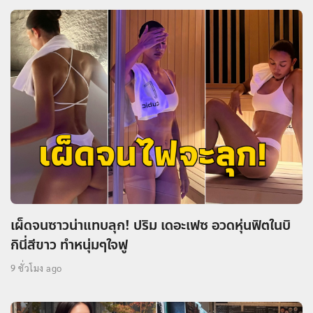
เผ็ดจนซาวน่าแทบลุก! ปริม เดอะเฟซ อวดหุ่นฟิตในบิ
กินี่สีขาว ทำหนุ่มๆใจฟู
9 ชั่วโมง ago