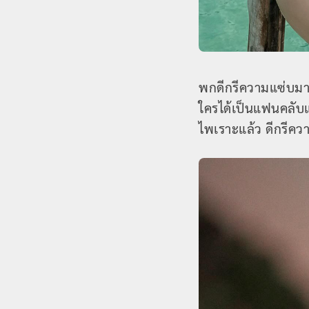
พกดีกรีความแซ่บมา
ใครได้เป็นแฟนคลับ
ไพเราะแล้ว ดีกรีค