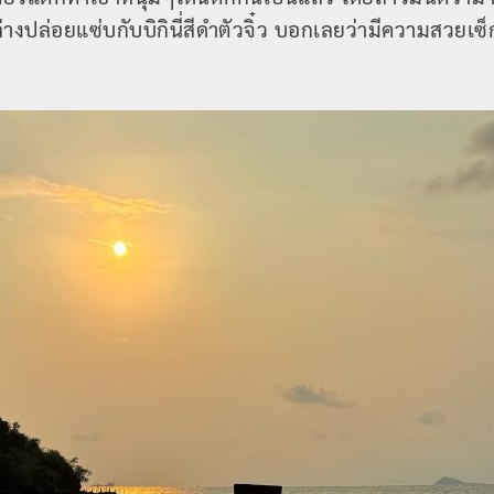
ล่างปล่อยแซ่บกับบิกินี่สีดำตัวจิ๋ว บอกเลยว่ามีความสวยเซ็