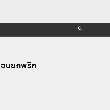
หมือนยกพริก