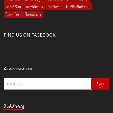
แอนสิเรียม
แอฟทักษอร
โน๊ตวิเศษ
ใบเฟิร์นพิมพ์ชนก
ใหม่ดาวิกา
ไอซ์อภิษฎา
FIND US ON FACEBOOK
ค้นหาบทความ
ลิงค์สำคัญ