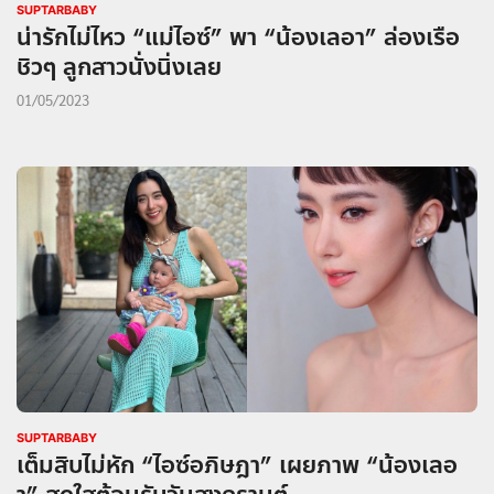
SUPTARBABY
น่ารักไม่ไหว “แม่ไอซ์” พา “น้องเลอา” ล่องเรือ
ชิวๆ ลูกสาวนั่งนิ่งเลย
01/05/2023
SUPTARBABY
เต็มสิบไม่หัก “ไอซ์อภิษฎา” เผยภาพ “น้องเลอ