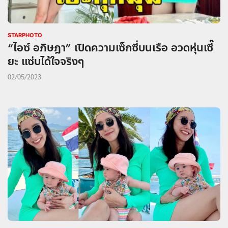
STARPHOTO
“ไอซ์ อภิษฎา” เปิดความเซ็กซี่บนเรือ อวดหุ่นเซี๊
ยะ แซ่บได้ใจจริงๆ
02/05/2023