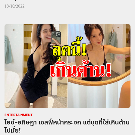
18/10/2022
ENTERTAINMENT
ไอซ์-อภิษฎา เซลฟี่หน้ากระจก แต่ชุดที่ใส่เกินต้าน
ไปมั๊ย!