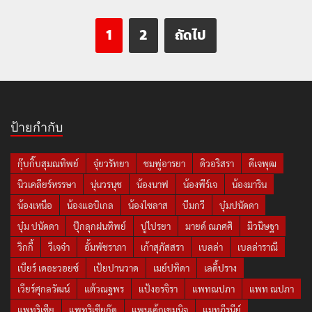
1
2
ถัดไป
ป้ายกำกับ
กุ๊บกิ๊บสุมณทิพย์
จุ๋ยวรัทยา
ชมพู่อารยา
ดิวอริสรา
ดีเจพุฒ
นิวเคลียร์หรรษา
นุ่นวรนุช
น้องนาฟ
น้องพีร์เจ
น้องมาริน
น้องเหนือ
น้องแอบิเกล
น้องไซลาส
บีมกวี
บุ๋มปนัดดา
บุ๋ม ปนัดดา
ปุ๊กลุกฝนทิพย์
ปูไปรยา
มายด์ ณภศศิ
มิวนิษฐา
วิกกี้
วีเจจ๋า
อั้มพัชราภา
เก้าสุภัสสรา
เบลล่า
เบลล่าราณี
เบียร์ เดอะวอยซ์
เป้ยปานวาด
เมย์ปทิดา
เลดี้ปราง
เวียร์ศุกลวัฒน์
แต้วณฐพร
แป้งอรจิรา
แพทณปภา
แพท ณปภา
แพทริเซีย
แพทริเซียกู๊ด
แพนเค้กเขมนิจ
แมทภีรนีย์