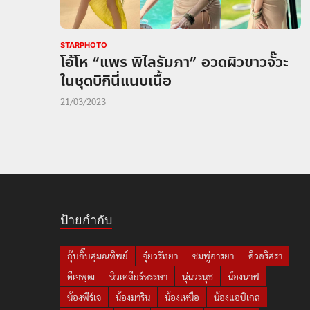
STARPHOTO
โอ้โห “แพร พิไลรัมภา” อวดผิวขาวจั๊วะ
ในชุดบิกินี่แนบเนื้อ
21/03/2023
ป้ายกำกับ
กุ๊บกิ๊บสุมณทิพย์
จุ๋ยวรัทยา
ชมพู่อารยา
ดิวอริสรา
ดีเจพุฒ
นิวเคลียร์หรรษา
นุ่นวรนุช
น้องนาฟ
น้องพีร์เจ
น้องมาริน
น้องเหนือ
น้องแอบิเกล