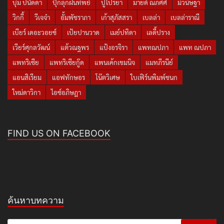
บุ๋ม ปนัดดา
ปุ๊กลุกฝนทิพย์
ปูไปรยา
มายด์ ณภศศิ
มิวนิษฐา
วิกกี้
วีเจจ๋า
อั้มพัชราภา
เก้าสุภัสสรา
เบลล่า
เบลล่าราณี
เบียร์ เดอะวอยซ์
เป้ยปานวาด
เมย์ปทิดา
เลดี้ปราง
เวียร์ศุกลวัฒน์
แต้วณฐพร
แป้งอรจิรา
แพทณปภา
แพท ณปภา
แพทริเซีย
แพทริเซียกู๊ด
แพนเค้กเขมนิจ
แมทภีรนีย์
แอนสิเรียม
แอฟทักษอร
โน๊ตวิเศษ
ใบเฟิร์นพิมพ์ชนก
ใหม่ดาวิกา
ไอซ์อภิษฎา
FIND US ON FACEBOOK
ค้นหาบทความ