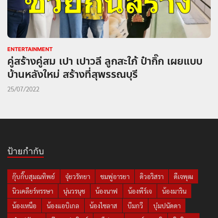
ENTERTAINMENT
คู่สร้างคู่สม เปา เปาวลี ลูกสะใภ้ ป๋ากิ๊ก เผยแบบ
บ้านหลังใหม่ สร้างที่สุพรรณบุรี
25/07/2022
ป้ายกำกับ
กุ๊บกิ๊บสุมณทิพย์
จุ๋ยวรัทยา
ชมพู่อารยา
ดิวอริสรา
ดีเจพุฒ
นิวเคลียร์หรรษา
นุ่นวรนุช
น้องนาฟ
น้องพีร์เจ
น้องมาริน
น้องเหนือ
น้องแอบิเกล
น้องไซลาส
บีมกวี
บุ๋มปนัดดา