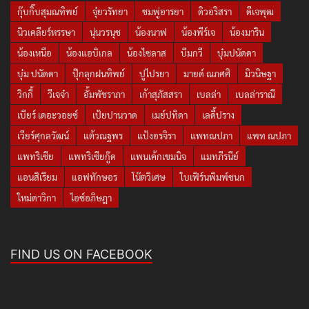
กุ๊บกิ๊บสุมณทิพย์
จุ๋ยวรัทยา
ชมพู่อารยา
ดิวอริสรา
ดีเจพุฒ
นิวเคลียร์หรรษา
นุ่นวรนุช
น้องนาฟ
น้องพีร์เจ
น้องมาริน
น้องเหนือ
น้องแอบิเกล
น้องไซลาส
บีมกวี
บุ๋มปนัดดา
บุ๋ม ปนัดดา
ปุ๊กลุกฝนทิพย์
ปูไปรยา
มายด์ ณภศศิ
มิวนิษฐา
วิกกี้
วีเจจ๋า
อั้มพัชราภา
เก้าสุภัสสรา
เบลล่า
เบลล่าราณี
เบียร์ เดอะวอยซ์
เป้ยปานวาด
เมย์ปทิดา
เลดี้ปราง
เวียร์ศุกลวัฒน์
แต้วณฐพร
แป้งอรจิรา
แพทณปภา
แพท ณปภา
แพทริเซีย
แพทริเซียกู๊ด
แพนเค้กเขมนิจ
แมทภีรนีย์
แอนสิเรียม
แอฟทักษอร
โน๊ตวิเศษ
ใบเฟิร์นพิมพ์ชนก
ใหม่ดาวิกา
ไอซ์อภิษฎา
FIND US ON FACEBOOK