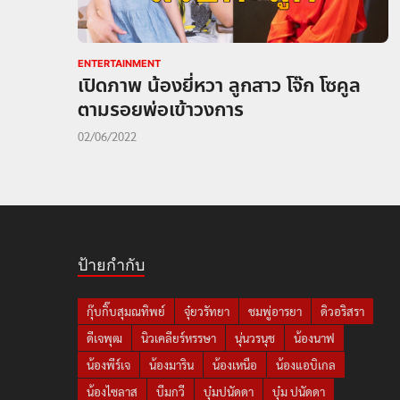
ENTERTAINMENT
เปิดภาพ น้องยี่หวา ลูกสาว โจ๊ก โซคูล
ตามรอยพ่อเข้าวงการ
02/06/2022
ป้ายกำกับ
กุ๊บกิ๊บสุมณทิพย์
จุ๋ยวรัทยา
ชมพู่อารยา
ดิวอริสรา
ดีเจพุฒ
นิวเคลียร์หรรษา
นุ่นวรนุช
น้องนาฟ
น้องพีร์เจ
น้องมาริน
น้องเหนือ
น้องแอบิเกล
น้องไซลาส
บีมกวี
บุ๋มปนัดดา
บุ๋ม ปนัดดา