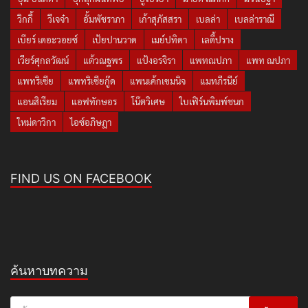
วิกกี้
วีเจจ๋า
อั้มพัชราภา
เก้าสุภัสสรา
เบลล่า
เบลล่าราณี
เบียร์ เดอะวอยซ์
เป้ยปานวาด
เมย์ปทิดา
เลดี้ปราง
เวียร์ศุกลวัฒน์
แต้วณฐพร
แป้งอรจิรา
แพทณปภา
แพท ณปภา
แพทริเซีย
แพทริเซียกู๊ด
แพนเค้กเขมนิจ
แมทภีรนีย์
แอนสิเรียม
แอฟทักษอร
โน๊ตวิเศษ
ใบเฟิร์นพิมพ์ชนก
ใหม่ดาวิกา
ไอซ์อภิษฎา
FIND US ON FACEBOOK
ค้นหาบทความ