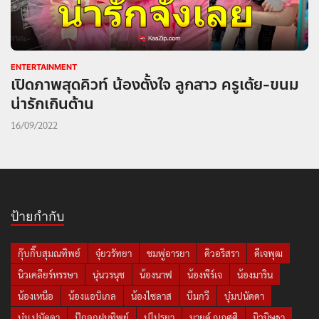
ENTERTAINMENT
เปิดภาพสุดคิวท์ น้องตั้งใจ ลูกสาว ครูเต้ย-ขนม
น่ารักเกินต้าน
16/09/2022
ป้ายกำกับ
กุ๊บกิ๊บสุมณทิพย์
จุ๋ยวรัทยา
ชมพู่อารยา
ดิวอริสรา
ดีเจพุฒ
นิวเคลียร์หรรษา
นุ่นวรนุช
น้องนาฟ
น้องพีร์เจ
น้องมาริน
น้องเหนือ
น้องแอบิเกล
น้องไซลาส
บีมกวี
บุ๋มปนัดดา
บุ๋ม ปนัดดา
ปุ๊กลุกฝนทิพย์
ปูไปรยา
มายด์ ณภศศิ
มิวนิษฐา