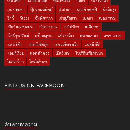
น้องเหนือ
น้องแอบิเกล
น้องไซลาส
บีมกวี
บุ๋มปนัดดา
บุ๋ม ปนัดดา
ปุ๊กลุกฝนทิพย์
ปูไปรยา
มายด์ ณภศศิ
มิวนิษฐา
วิกกี้
วีเจจ๋า
อั้มพัชราภา
เก้าสุภัสสรา
เบลล่า
เบลล่าราณี
เบียร์ เดอะวอยซ์
เป้ยปานวาด
เมย์ปทิดา
เลดี้ปราง
เวียร์ศุกลวัฒน์
แต้วณฐพร
แป้งอรจิรา
แพทณปภา
แพท ณปภา
แพทริเซีย
แพทริเซียกู๊ด
แพนเค้กเขมนิจ
แมทภีรนีย์
แอนสิเรียม
แอฟทักษอร
โน๊ตวิเศษ
ใบเฟิร์นพิมพ์ชนก
ใหม่ดาวิกา
ไอซ์อภิษฎา
FIND US ON FACEBOOK
ค้นหาบทความ