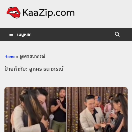
KaaZip.
Entertainment
เมนูหลัก
Home
»
ลูกศร ธนาภรณ์
ป้ายกำกับ:
ลูกศร ธนาภรณ์