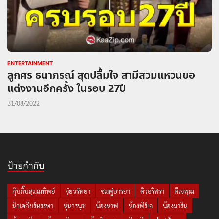
ENTERTAINMENT
ลูกศร ธนาภรณ์ สุดปลื้มใจ สามีสวมแหวนขอ
แต่งงานอีกครั้ง ในรอบ 27ปี
31/08/2022
ป้ายกำกับ
กุ๊บกิ๊บสุมณทิพย์
จุ๋ยวรัทยา
ชมพู่อารยา
ดิวอริสรา
ดีเจพุฒ
นิวเคลียร์หรรษา
นุ่นวรนุช
น้องนาฟ
น้องพีร์เจ
น้องมาริน