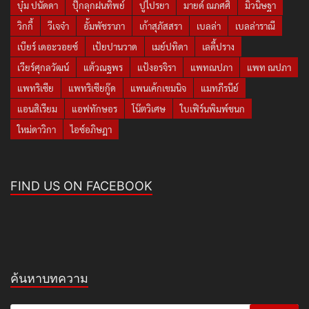
บุ๋ม ปนัดดา
ปุ๊กลุกฝนทิพย์
ปูไปรยา
มายด์ ณภศศิ
มิวนิษฐา
วิกกี้
วีเจจ๋า
อั้มพัชราภา
เก้าสุภัสสรา
เบลล่า
เบลล่าราณี
เบียร์ เดอะวอยซ์
เป้ยปานวาด
เมย์ปทิดา
เลดี้ปราง
เวียร์ศุกลวัฒน์
แต้วณฐพร
แป้งอรจิรา
แพทณปภา
แพท ณปภา
แพทริเซีย
แพทริเซียกู๊ด
แพนเค้กเขมนิจ
แมทภีรนีย์
แอนสิเรียม
แอฟทักษอร
โน๊ตวิเศษ
ใบเฟิร์นพิมพ์ชนก
ใหม่ดาวิกา
ไอซ์อภิษฎา
FIND US ON FACEBOOK
ค้นหาบทความ