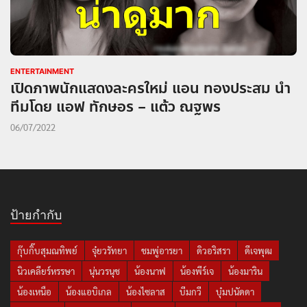
ENTERTAINMENT
เปิดภาพนักแสดงละครใหม่ แอน ทองประสม นำ
ทีมโดย แอฟ ทักษอร – แต้ว ณฐพร
06/07/2022
ป้ายกำกับ
กุ๊บกิ๊บสุมณทิพย์
จุ๋ยวรัทยา
ชมพู่อารยา
ดิวอริสรา
ดีเจพุฒ
นิวเคลียร์หรรษา
นุ่นวรนุช
น้องนาฟ
น้องพีร์เจ
น้องมาริน
น้องเหนือ
น้องแอบิเกล
น้องไซลาส
บีมกวี
บุ๋มปนัดดา