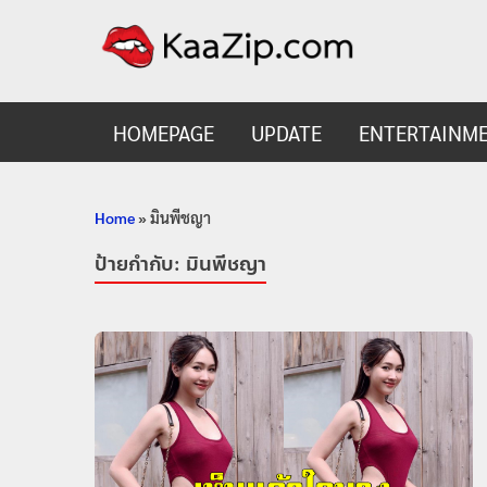
KaaZ
Entertainmen
HOMEPAGE
UPDATE
ENTERTAINM
Home
»
มินพีชญา
ป้ายกำกับ:
มินพีชญา