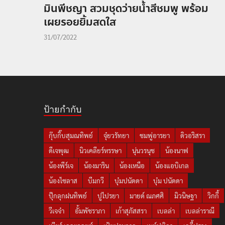
มินพีชญา สวมชุดว่ายน้ำสีชมพู พร้อม
เผยรอยยิ้มสดใส
31/07/2022
ป้ายกำกับ
กุ๊บกิ๊บสุมณทิพย์
จุ๋ยวรัทยา
ชมพู่อารยา
ดิวอริสรา
ดีเจพุฒ
นิวเคลียร์หรรษา
นุ่นวรนุช
น้องนาฟ
น้องพีร์เจ
น้องมาริน
น้องเหนือ
น้องแอบิเกล
น้องไซลาส
บีมกวี
บุ๋มปนัดดา
บุ๋ม ปนัดดา
ปุ๊กลุกฝนทิพย์
ปูไปรยา
มายด์ ณภศศิ
มิวนิษฐา
วิกกี้
วีเจจ๋า
อั้มพัชราภา
เก้าสุภัสสรา
เบลล่า
เบลล่าราณี