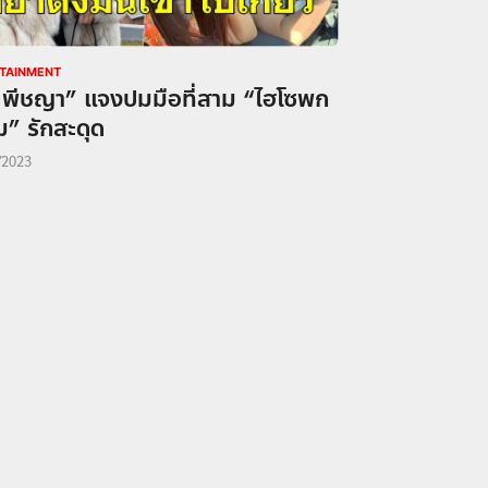
TAINMENT
นพีชญา” แจงปมมือที่สาม “ไฮโซพก
้ม” รักสะดุด
/2023