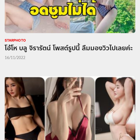
STARPHOTO
โอ้โห บลู จิรารัตน์ โพสต์รูปนี้ ลืมมองวิวไปเลยค่ะ
16/11/2022