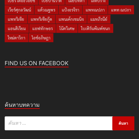
เบียร์ เดอะวอยซ์
เป้ยปานวาด
เมย์ปทิดา
เลดี้ปราง
เวียร์ศุกลวัฒน์
แต้วณฐพร
แป้งอรจิรา
แพทณปภา
แพท ณปภา
แพทริเซีย
แพทริเซียกู๊ด
แพนเค้กเขมนิจ
แมทภีรนีย์
แอนสิเรียม
แอฟทักษอร
โน๊ตวิเศษ
ใบเฟิร์นพิมพ์ชนก
ใหม่ดาวิกา
ไอซ์อภิษฎา
FIND US ON FACEBOOK
ค้นหาบทความ