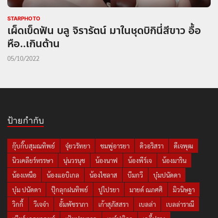
STARPHOTO
เผ็ดเข็ดฟัน บลู จิรารัตน์ มาในชุดบิกินี่สีขาว อื้อ
หือ..เกินต้าน
05/10/2022
ป้ายกำกับ
กุ๊บกิ๊บสุมณทิพย์
จุ๋ยวรัทยา
ชมพู่อารยา
ดิวอริสรา
ดีเจพุฒ
นิวเคลียร์หรรษา
นุ่นวรนุช
น้องนาฟ
น้องพีร์เจ
น้องมาริน
น้องเหนือ
น้องแอบิเกล
น้องไซลาส
บีมกวี
บุ๋มปนัดดา
บุ๋ม ปนัดดา
ปุ๊กลุกฝนทิพย์
ปูไปรยา
มายด์ ณภศศิ
มิวนิษฐา
วิกกี้
วีเจจ๋า
อั้มพัชราภา
เก้าสุภัสสรา
เบลล่า
เบลล่าราณี