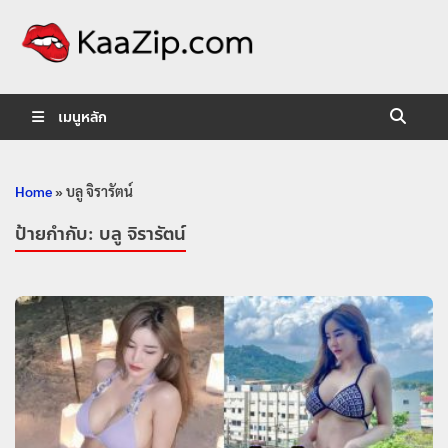
KaaZip.
Entertainment
เมนูหลัก
Home
»
บลู จิรารัตน์
ป้ายกำกับ:
บลู จิรารัตน์