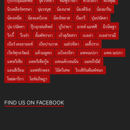
กุ๊บกิ๊บสุมณทิพย์
จุ๋ยวรัทยา
ชมพู่อารยา
ดิวอริสรา
ดีเจพุฒ
นิวเคลียร์หรรษา
นุ่นวรนุช
น้องนาฟ
น้องพีร์เจ
น้องมาริน
น้องเหนือ
น้องแอบิเกล
น้องไซลาส
บีมกวี
บุ๋มปนัดดา
บุ๋ม ปนัดดา
ปุ๊กลุกฝนทิพย์
ปูไปรยา
มายด์ ณภศศิ
มิวนิษฐา
วิกกี้
วีเจจ๋า
อั้มพัชราภา
เก้าสุภัสสรา
เบลล่า
เบลล่าราณี
เบียร์ เดอะวอยซ์
เป้ยปานวาด
เมย์ปทิดา
เลดี้ปราง
เวียร์ศุกลวัฒน์
แต้วณฐพร
แป้งอรจิรา
แพทณปภา
แพท ณปภา
แพทริเซีย
แพทริเซียกู๊ด
แพนเค้กเขมนิจ
แมทภีรนีย์
แอนสิเรียม
แอฟทักษอร
โน๊ตวิเศษ
ใบเฟิร์นพิมพ์ชนก
ใหม่ดาวิกา
ไอซ์อภิษฎา
FIND US ON FACEBOOK