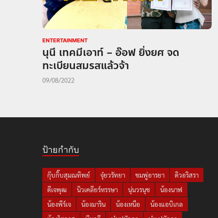
ENTERTAINMENT
นุนี เทคมีเอาท์ – อ๊อฟ ยิ่งยศ จด
ทะเบียนสมรสแล้วจ้า
09/08/2022
ป้ายกำกับ
กุ๊บกิ๊บสุมณทิพย์
จุ๋ยวรัทยา
ชมพู่อารยา
ดิวอริสรา
ดีเจพุฒ
นิวเคลียร์หรรษา
นุ่นวรนุช
น้องนาฟ
น้องพีร์เจ
น้องมาริน
น้องเหนือ
น้องแอบิเกล