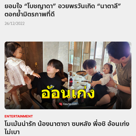
ยอมใจ “โบชญาดา” อวยพรวันเกิด “นาตาลี”
ตอกย้ำมิตรภาพที่ดี
26/12/2022
ENTERTAINMENT
โมเม้นน่ารัก น้องนาตาชา ซบหลัง พี่อชิ อ้อนเก่ง
ไม่เบา