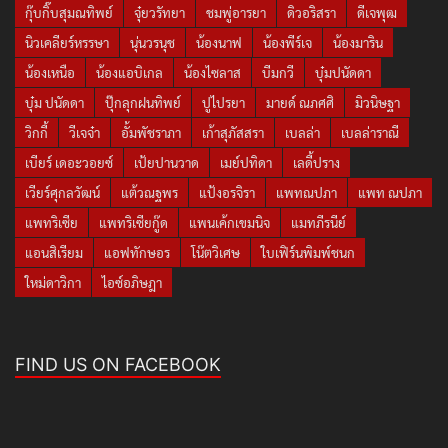
กุ๊บกิ๊บสุมณทิพย์
จุ๋ยวรัทยา
ชมพู่อารยา
ดิวอริสรา
ดีเจพุฒ
นิวเคลียร์หรรษา
นุ่นวรนุช
น้องนาฟ
น้องพีร์เจ
น้องมาริน
น้องเหนือ
น้องแอบิเกล
น้องไซลาส
บีมกวี
บุ๋มปนัดดา
บุ๋ม ปนัดดา
ปุ๊กลุกฝนทิพย์
ปูไปรยา
มายด์ ณภศศิ
มิวนิษฐา
วิกกี้
วีเจจ๋า
อั้มพัชราภา
เก้าสุภัสสรา
เบลล่า
เบลล่าราณี
เบียร์ เดอะวอยซ์
เป้ยปานวาด
เมย์ปทิดา
เลดี้ปราง
เวียร์ศุกลวัฒน์
แต้วณฐพร
แป้งอรจิรา
แพทณปภา
แพท ณปภา
แพทริเซีย
แพทริเซียกู๊ด
แพนเค้กเขมนิจ
แมทภีรนีย์
แอนสิเรียม
แอฟทักษอร
โน๊ตวิเศษ
ใบเฟิร์นพิมพ์ชนก
ใหม่ดาวิกา
ไอซ์อภิษฎา
FIND US ON FACEBOOK