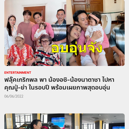
ENTERTAINMENT
ฟลุ๊คเกริกพล พา น้องอชิ-น้องนาตาชา ไปหา
คุณปู่-ย่า ในรอบปี พร้อมเผยภาพสุดอบอุ่น
06/06/2022