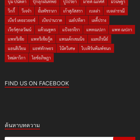
บุ๋ม ปนัดดา
ปุ๊กลุกฝนทิพย์
ปูไปรยา
มายด์ ณภศศิ
มิวนิษฐา
วิกกี้
วีเจจ๋า
อั้มพัชราภา
เก้าสุภัสสรา
เบลล่า
เบลล่าราณี
เบียร์ เดอะวอยซ์
เป้ยปานวาด
เมย์ปทิดา
เลดี้ปราง
เวียร์ศุกลวัฒน์
แต้วณฐพร
แป้งอรจิรา
แพทณปภา
แพท ณปภา
แพทริเซีย
แพทริเซียกู๊ด
แพนเค้กเขมนิจ
แมทภีรนีย์
แอนสิเรียม
แอฟทักษอร
โน๊ตวิเศษ
ใบเฟิร์นพิมพ์ชนก
ใหม่ดาวิกา
ไอซ์อภิษฎา
FIND US ON FACEBOOK
ค้นหาบทความ