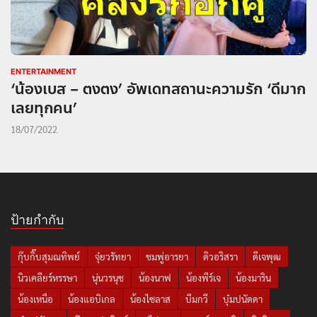
ENTERTAINMENT
‘น้องเบส – ตงตง’ อัพเดทสถานะความรัก ‘ดีมาก
เลยทุกคน’
18/07/2022
ป้ายกำกับ
กุ๊บกิ๊บสุมณทิพย์
จุ๋ยวรัทยา
ชมพู่อารยา
ดิวอริสรา
ดีเจพุฒ
นิวเคลียร์หรรษา
นุ่นวรนุช
น้องนาฟ
น้องพีร์เจ
น้องมาริน
น้องเหนือ
น้องแอบิเกล
น้องไซลาส
บีมกวี
บุ๋มปนัดดา