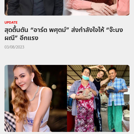
UPDATE
สุดตื้นตัน “อาร์ต พศุตม์” ส่งกำลังใจให้ “จ๊ะนง
ผณี” อีกแรง
03/08/2023