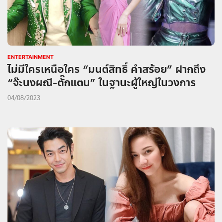
ENTERTAINMENT
ไม่มีใครเหนือใคร “มนต์สิทธิ์ คำสร้อย” ฝากถึง
“จ๊ะนงผณี-ตั๊กแตน” ในฐานะผู้ใหญ่ในวงการ
04/08/2023