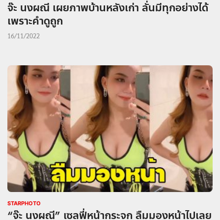
จ๊ะ นงผณี เผยภาพบ้านหลังเก่า ลั่นมีทุกอย่างได้
เพราะคำดูถูก
16/11/2022
STARPHOTO
“จ๊ะ นงผณี” เซลฟี่หน้ากระจก ลืมมองหน้าไปเลย