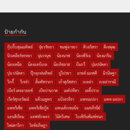
ป้ายกำกับ
กุ๊บกิ๊บสุมณทิพย์
จุ๋ยวรัทยา
ชมพู่อารยา
ดิวอริสรา
ดีเจพุฒ
นิวเคลียร์หรรษา
นุ่นวรนุช
น้องนาฟ
น้องพีร์เจ
น้องมาริน
น้องเหนือ
น้องแอบิเกล
น้องไซลาส
บีมกวี
บุ๋มปนัดดา
บุ๋ม ปนัดดา
ปุ๊กลุกฝนทิพย์
ปูไปรยา
มายด์ ณภศศิ
มิวนิษฐา
วิกกี้
วีเจจ๋า
อั้มพัชราภา
เก้าสุภัสสรา
เบลล่า
เบลล่าราณี
เบียร์ เดอะวอยซ์
เป้ยปานวาด
เมย์ปทิดา
เลดี้ปราง
เวียร์ศุกลวัฒน์
แต้วณฐพร
แป้งอรจิรา
แพทณปภา
แพท ณปภา
แพทริเซีย
แพทริเซียกู๊ด
แพนเค้กเขมนิจ
แมทภีรนีย์
แอนสิเรียม
แอฟทักษอร
โน๊ตวิเศษ
ใบเฟิร์นพิมพ์ชนก
ใหม่ดาวิกา
ไอซ์อภิษฎา