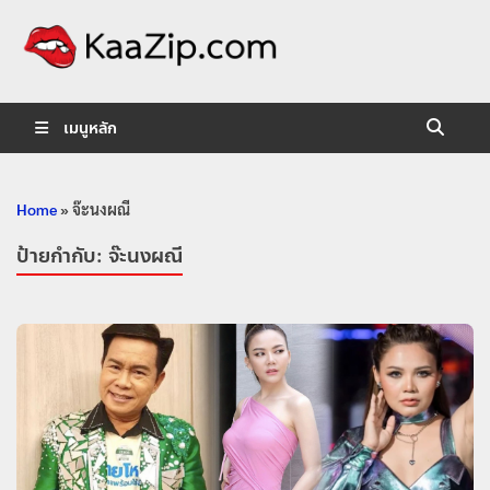
KaaZip.
Entertainment
เมนูหลัก
Home
»
จ๊ะนงผณี
ป้ายกำกับ:
จ๊ะนงผณี