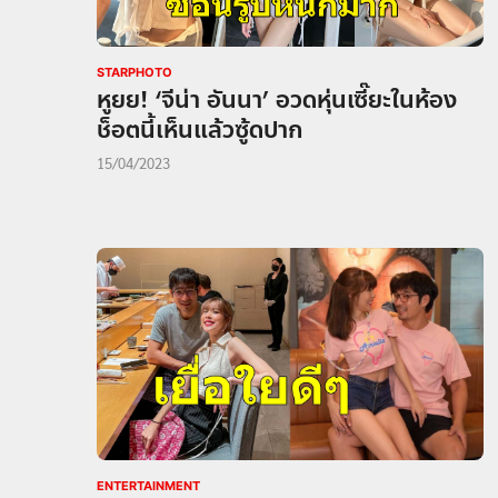
STARPHOTO
หูยย! ‘จีน่า อันนา’ อวดหุ่นเซี๊ยะในห้อง
ช็อตนี้เห็นแล้วซู้ดปาก
15/04/2023
ENTERTAINMENT