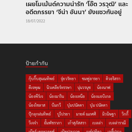
เผยโมเม้นต์ความน่ารัก ‘โอ๊ต วรวุฒิ’ และ
อดีตภรรยา ‘จีน่า อันนา’ ยังแซวกันอยู่
18/07/2022
ป้ายกำกับ
กุ๊บกิ๊บสุมณทิพย์
จุ๋ยวรัทยา
ชมพู่อารยา
ดิวอริสรา
ดีเจพุฒ
นิวเคลียร์หรรษา
นุ่นวรนุช
น้องนาฟ
น้องพีร์เจ
น้องมาริน
น้องเหนือ
น้องแอบิเกล
น้องไซลาส
บีมกวี
บุ๋มปนัดดา
บุ๋ม ปนัดดา
ปุ๊กลุกฝนทิพย์
ปูไปรยา
มายด์ ณภศศิ
มิวนิษฐา
วิกกี้
วีเจจ๋า
อั้มพัชราภา
เก้าสุภัสสรา
เบลล่า
เบลล่าราณี
เบียร์ เดอะวอยซ์
เป้ยปานวาด
เมย์ปทิดา
เลดี้ปราง