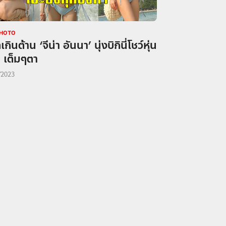
PHOTO
กินต้าน ‘จีน่า อันนา’ นุ่งบิกินี่โชว์หุ่น
บ เต็มๆตา
/2023