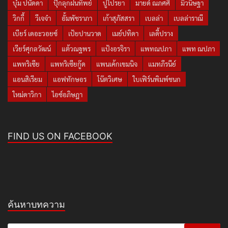
บุ๋ม ปนัดดา
ปุ๊กลุกฝนทิพย์
ปูไปรยา
มายด์ ณภศศิ
มิวนิษฐา
วิกกี้
วีเจจ๋า
อั้มพัชราภา
เก้าสุภัสสรา
เบลล่า
เบลล่าราณี
เบียร์ เดอะวอยซ์
เป้ยปานวาด
เมย์ปทิดา
เลดี้ปราง
เวียร์ศุกลวัฒน์
แต้วณฐพร
แป้งอรจิรา
แพทณปภา
แพท ณปภา
แพทริเซีย
แพทริเซียกู๊ด
แพนเค้กเขมนิจ
แมทภีรนีย์
แอนสิเรียม
แอฟทักษอร
โน๊ตวิเศษ
ใบเฟิร์นพิมพ์ชนก
ใหม่ดาวิกา
ไอซ์อภิษฎา
FIND US ON FACEBOOK
ค้นหาบทความ