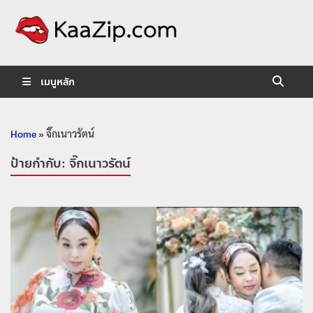
KaaZip.
Entertainment
เมนูหลัก
Home
»
จิ๊กเนาวรัตน์
ป้ายกำกับ:
จิ๊กเนาวรัตน์