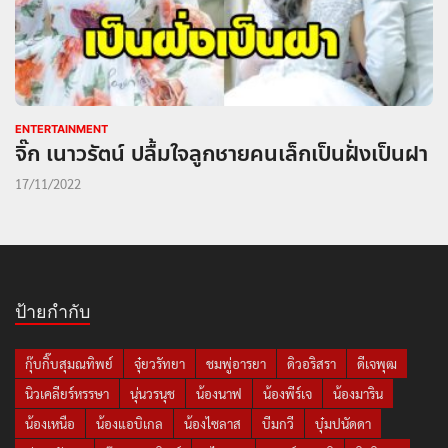
ENTERTAINMENT
จิ๊ก เนาวรัตน์ ปลื้มใจลูกชายคนเล็กเป็นฝั่งเป็นฝา
17/11/2022
ป้ายกำกับ
กุ๊บกิ๊บสุมณทิพย์
จุ๋ยวรัทยา
ชมพู่อารยา
ดิวอริสรา
ดีเจพุฒ
นิวเคลียร์หรรษา
นุ่นวรนุช
น้องนาฟ
น้องพีร์เจ
น้องมาริน
น้องเหนือ
น้องแอบิเกล
น้องไซลาส
บีมกวี
บุ๋มปนัดดา