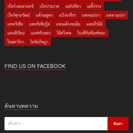
เบียร์ เดอะวอยซ์
เป้ยปานวาด
เมย์ปทิดา
เลดี้ปราง
เวียร์ศุกลวัฒน์
แต้วณฐพร
แป้งอรจิรา
แพทณปภา
แพท ณปภา
แพทริเซีย
แพทริเซียกู๊ด
แพนเค้กเขมนิจ
แมทภีรนีย์
แอนสิเรียม
แอฟทักษอร
โน๊ตวิเศษ
ใบเฟิร์นพิมพ์ชนก
ใหม่ดาวิกา
ไอซ์อภิษฎา
FIND US ON FACEBOOK
ค้นหาบทความ