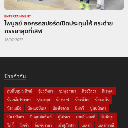
ENTERTAINMENT
ไพบูลย์ ออกรถสปอร์ตเปิดประทุนให้ กระต่าย
ภรรยาสุดที่เลิฟ
18/07/2022
ป้ายกำกับ
กุ๊บกิ๊บสุมณทิพย์
จุ๋ยวรัทยา
ชมพู่อารยา
ดิวอริสรา
ดีเจพุฒ
นิวเคลียร์หรรษา
นุ่นวรนุช
น้องนาฟ
น้องพีร์เจ
น้องมาริน
น้องเหนือ
น้องแอบิเกล
น้องไซลาส
บีมกวี
บุ๋มปนัดดา
บุ๋ม ปนัดดา
ปุ๊กลุกฝนทิพย์
ปูไปรยา
มายด์ ณภศศิ
มิวนิษฐา
วิกกี้
วีเจจ๋า
อั้มพัชราภา
เก้าสุภัสสรา
เบลล่า
เบลล่าราณี