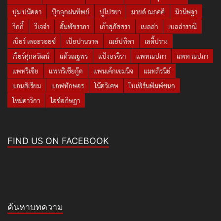
บุ๋ม ปนัดดา
ปุ๊กลุกฝนทิพย์
ปูไปรยา
มายด์ ณภศศิ
มิวนิษฐา
วิกกี้
วีเจจ๋า
อั้มพัชราภา
เก้าสุภัสสรา
เบลล่า
เบลล่าราณี
เบียร์ เดอะวอยซ์
เป้ยปานวาด
เมย์ปทิดา
เลดี้ปราง
เวียร์ศุกลวัฒน์
แต้วณฐพร
แป้งอรจิรา
แพทณปภา
แพท ณปภา
แพทริเซีย
แพทริเซียกู๊ด
แพนเค้กเขมนิจ
แมทภีรนีย์
แอนสิเรียม
แอฟทักษอร
โน๊ตวิเศษ
ใบเฟิร์นพิมพ์ชนก
ใหม่ดาวิกา
ไอซ์อภิษฎา
FIND US ON FACEBOOK
ค้นหาบทความ