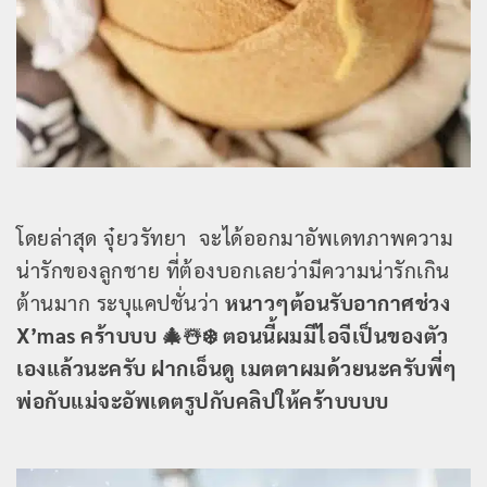
โดยล่าสุด จุ๋ยวรัทยา จะได้ออกมาอัพเดทภาพความ
น่ารักของลูกชาย ที่ต้องบอกเลยว่ามีความน่ารักเกิน
ต้านมาก ระบุแคปชั่นว่า
หนาวๆต้อนรับอากาศช่วง
X’mas คร้าบบบ 🎄☃️❄️
ตอนนี้ผมมีไอจีเป็นของตัว
เองแล้วนะครับ ฝากเอ็นดู เมตตาผมด้วยนะครับพี่ๆ
พ่อกับแม่จะอัพเดตรูปกับคลิปให้คร้าบบบบ