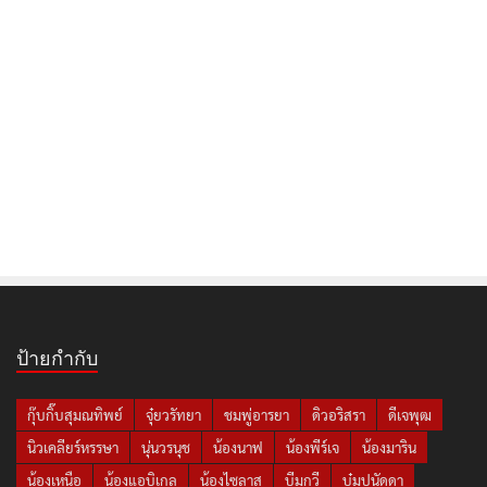
ป้ายกำกับ
กุ๊บกิ๊บสุมณทิพย์
จุ๋ยวรัทยา
ชมพู่อารยา
ดิวอริสรา
ดีเจพุฒ
นิวเคลียร์หรรษา
นุ่นวรนุช
น้องนาฟ
น้องพีร์เจ
น้องมาริน
น้องเหนือ
น้องแอบิเกล
น้องไซลาส
บีมกวี
บุ๋มปนัดดา