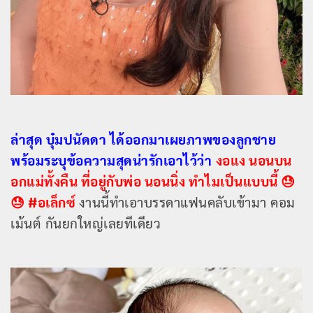
ล่าสุด บุ๋มปนัดดา ได้ออกมาเผยภาพของลูกชาย
พร้อมระบุข้อความสุดน่ารักเอาไว้ว่า
งอแง นอนบน
อกแม่ทั้งคืน ที่อยู่กับพ่อ นอนนิ่ง ทำไมเป็นแบบนี้ 😓
😓 #อเล็กซ์
งานนี้ทำเอาบรรดาแฟนคลับเข้ามา คอม
เม้นต์ กันยกใหญ่เลยทีเดียว