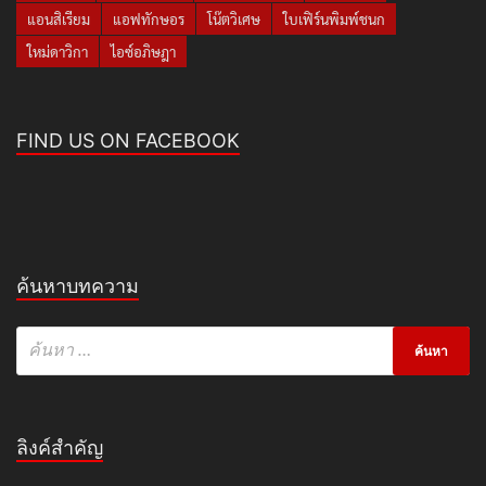
แอนสิเรียม
แอฟทักษอร
โน๊ตวิเศษ
ใบเฟิร์นพิมพ์ชนก
ใหม่ดาวิกา
ไอซ์อภิษฎา
FIND US ON FACEBOOK
ค้นหาบทความ
ลิงค์สำคัญ