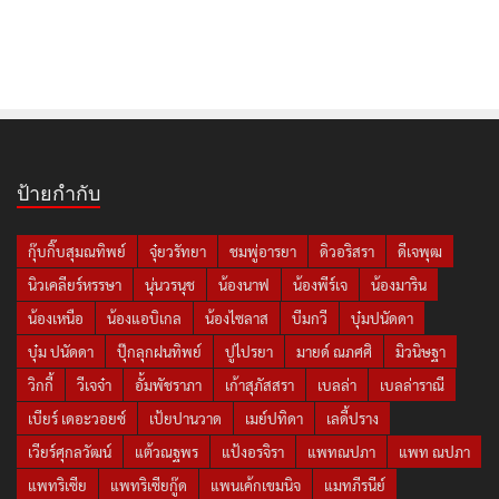
ป้ายกำกับ
กุ๊บกิ๊บสุมณทิพย์
จุ๋ยวรัทยา
ชมพู่อารยา
ดิวอริสรา
ดีเจพุฒ
นิวเคลียร์หรรษา
นุ่นวรนุช
น้องนาฟ
น้องพีร์เจ
น้องมาริน
น้องเหนือ
น้องแอบิเกล
น้องไซลาส
บีมกวี
บุ๋มปนัดดา
บุ๋ม ปนัดดา
ปุ๊กลุกฝนทิพย์
ปูไปรยา
มายด์ ณภศศิ
มิวนิษฐา
วิกกี้
วีเจจ๋า
อั้มพัชราภา
เก้าสุภัสสรา
เบลล่า
เบลล่าราณี
เบียร์ เดอะวอยซ์
เป้ยปานวาด
เมย์ปทิดา
เลดี้ปราง
เวียร์ศุกลวัฒน์
แต้วณฐพร
แป้งอรจิรา
แพทณปภา
แพท ณปภา
แพทริเซีย
แพทริเซียกู๊ด
แพนเค้กเขมนิจ
แมทภีรนีย์