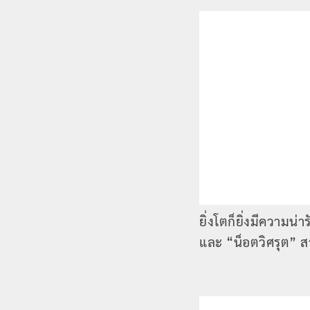
ยิ่งโตก็ยิ่งมีความน่
และ “น็อตวิศรุต” ส