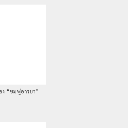
กของ “ชมพู่อารยา”