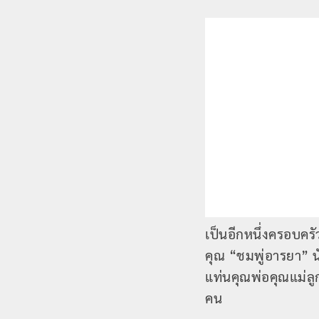
เป็นอีกหนึ่งครอบคร
คุณ “ชมพู่อารยา” น
แท่นคุณพ่อคุณแม่ลู
คน