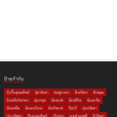
ป้ายกำกับ
กุ๊บกิ๊บสุมณทิพย์
จุ๋ยวรัทยา
ชมพู่อารยา
ดิวอริสรา
ดีเจพุฒ
นิวเคลียร์หรรษา
นุ่นวรนุช
น้องนาฟ
น้องพีร์เจ
น้องมาริน
น้องเหนือ
น้องแอบิเกล
น้องไซลาส
บีมกวี
บุ๋มปนัดดา
บุ๋ม ปนัดดา
ปุ๊กลุกฝนทิพย์
ปูไปรยา
มายด์ ณภศศิ
มิวนิษฐา