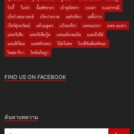
วิกกี้
วีเจจ๋า
อั้มพัชราภา
เก้าสุภัสสรา
เบลล่า
เบลล่าราณี
เบียร์ เดอะวอยซ์
เป้ยปานวาด
เมย์ปทิดา
เลดี้ปราง
เวียร์ศุกลวัฒน์
แต้วณฐพร
แป้งอรจิรา
แพทณปภา
แพท ณปภา
แพทริเซีย
แพทริเซียกู๊ด
แพนเค้กเขมนิจ
แมทภีรนีย์
แอนสิเรียม
แอฟทักษอร
โน๊ตวิเศษ
ใบเฟิร์นพิมพ์ชนก
ใหม่ดาวิกา
ไอซ์อภิษฎา
FIND US ON FACEBOOK
ค้นหาบทความ