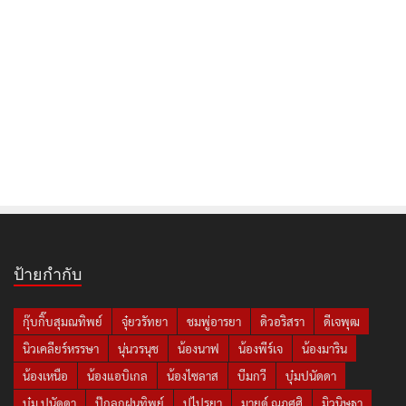
ป้ายกำกับ
กุ๊บกิ๊บสุมณทิพย์
จุ๋ยวรัทยา
ชมพู่อารยา
ดิวอริสรา
ดีเจพุฒ
นิวเคลียร์หรรษา
นุ่นวรนุช
น้องนาฟ
น้องพีร์เจ
น้องมาริน
น้องเหนือ
น้องแอบิเกล
น้องไซลาส
บีมกวี
บุ๋มปนัดดา
บุ๋ม ปนัดดา
ปุ๊กลุกฝนทิพย์
ปูไปรยา
มายด์ ณภศศิ
มิวนิษฐา