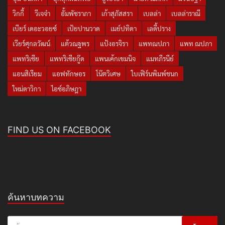
วิกกี้
วีเจจ๋า
อั้มพัชราภา
เก้าสุภัสสรา
เบลล่า
เบลล่าราณี
เบียร์ เดอะวอยซ์
เป้ยปานวาด
เมย์ปทิดา
เลดี้ปราง
เวียร์ศุกลวัฒน์
แต้วณฐพร
แป้งอรจิรา
แพทณปภา
แพท ณปภา
แพทริเซีย
แพทริเซียกู๊ด
แพนเค้กเขมนิจ
แมทภีรนีย์
แอนสิเรียม
แอฟทักษอร
โน๊ตวิเศษ
ใบเฟิร์นพิมพ์ชนก
ใหม่ดาวิกา
ไอซ์อภิษฎา
FIND US ON FACEBOOK
ค้นหาบทความ