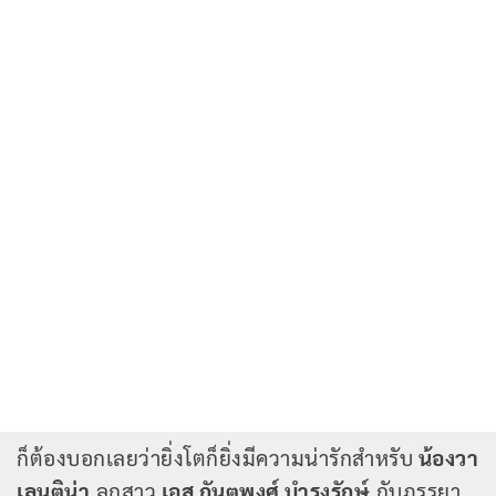
ก็ต้องบอกเลยว่ายิ่งโตก็ยิ่งมีความน่ารักสำหรับ
น้องวา
เลนติน่า
ลูกสาว
เอส กันตพงศ์ บำรุงรักษ์
กับภรรยา