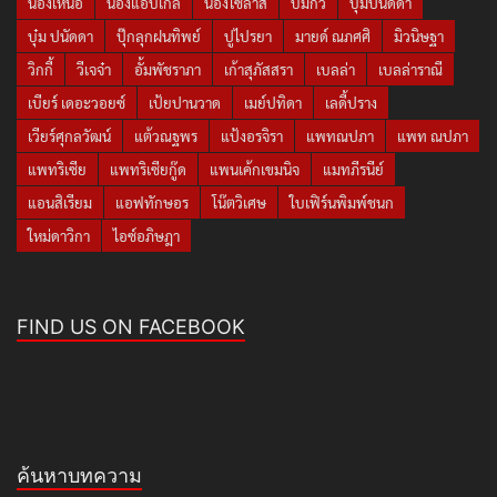
น้องเหนือ
น้องแอบิเกล
น้องไซลาส
บีมกวี
บุ๋มปนัดดา
บุ๋ม ปนัดดา
ปุ๊กลุกฝนทิพย์
ปูไปรยา
มายด์ ณภศศิ
มิวนิษฐา
วิกกี้
วีเจจ๋า
อั้มพัชราภา
เก้าสุภัสสรา
เบลล่า
เบลล่าราณี
เบียร์ เดอะวอยซ์
เป้ยปานวาด
เมย์ปทิดา
เลดี้ปราง
เวียร์ศุกลวัฒน์
แต้วณฐพร
แป้งอรจิรา
แพทณปภา
แพท ณปภา
แพทริเซีย
แพทริเซียกู๊ด
แพนเค้กเขมนิจ
แมทภีรนีย์
แอนสิเรียม
แอฟทักษอร
โน๊ตวิเศษ
ใบเฟิร์นพิมพ์ชนก
ใหม่ดาวิกา
ไอซ์อภิษฎา
FIND US ON FACEBOOK
ค้นหาบทความ