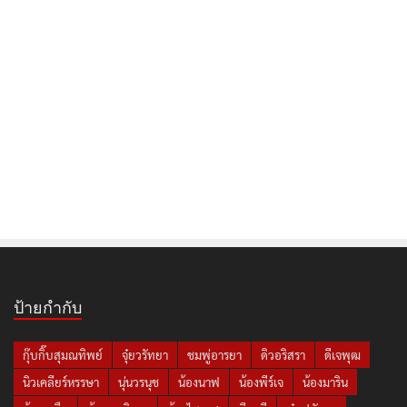
ป้ายกำกับ
กุ๊บกิ๊บสุมณทิพย์
จุ๋ยวรัทยา
ชมพู่อารยา
ดิวอริสรา
ดีเจพุฒ
นิวเคลียร์หรรษา
นุ่นวรนุช
น้องนาฟ
น้องพีร์เจ
น้องมาริน