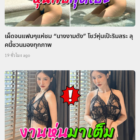
เผ็ดจนแฟนๆแห่ชม “นางงามดัง” โชว์หุ่นเป๊ะริมสระ ลุ
คนี้ชวนมองทุกภาพ
19 ชั่วโมง ago