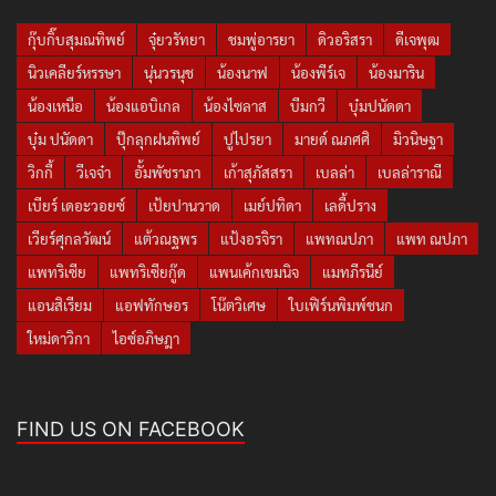
กุ๊บกิ๊บสุมณทิพย์
จุ๋ยวรัทยา
ชมพู่อารยา
ดิวอริสรา
ดีเจพุฒ
นิวเคลียร์หรรษา
นุ่นวรนุช
น้องนาฟ
น้องพีร์เจ
น้องมาริน
น้องเหนือ
น้องแอบิเกล
น้องไซลาส
บีมกวี
บุ๋มปนัดดา
บุ๋ม ปนัดดา
ปุ๊กลุกฝนทิพย์
ปูไปรยา
มายด์ ณภศศิ
มิวนิษฐา
วิกกี้
วีเจจ๋า
อั้มพัชราภา
เก้าสุภัสสรา
เบลล่า
เบลล่าราณี
เบียร์ เดอะวอยซ์
เป้ยปานวาด
เมย์ปทิดา
เลดี้ปราง
เวียร์ศุกลวัฒน์
แต้วณฐพร
แป้งอรจิรา
แพทณปภา
แพท ณปภา
แพทริเซีย
แพทริเซียกู๊ด
แพนเค้กเขมนิจ
แมทภีรนีย์
แอนสิเรียม
แอฟทักษอร
โน๊ตวิเศษ
ใบเฟิร์นพิมพ์ชนก
ใหม่ดาวิกา
ไอซ์อภิษฎา
FIND US ON FACEBOOK