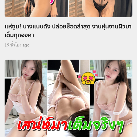
แห่ซูม! นางแบบดัง ปล่อยช็อตล่าสุด งานหุ่นงานผิวมา
เต็มทุกองศา
19 ชั่วโมง ago