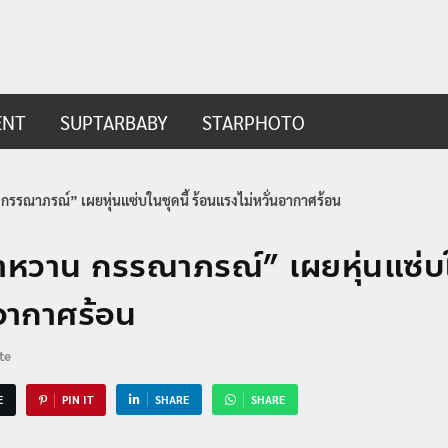
ip.com
t
ENT
SUPTARBABY
STARPHOTO
กรรณาภรณ์” เผยหุ่นแซ่บในชุดนี้ ร้อนแรงไม่หวั่นอากาศร้อน
้ำหวาน กรรณาภรณ์” เผยหุ่นแซ่บใน
นอากาศร้อน
te
E
PIN IT
SHARE
SHARE