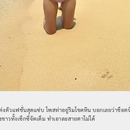
แต่งตัวแฟชั่นสุดแซ่บ โพสท่าอยู่ริมโขดหิน บอกเลยว่าช็อตน
งขาวทั้งเซ็กซี่จัดเต็ม ทำเอาละสายตาไม่ได้