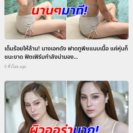
เต็มร้อยให้ล้าน! นางเอกดัง ฟาดทูพีชแนบเนื้อ แค่หุ่นก็
ชนะขาด ฟิตเฟิร์มกำลังน่ามอง…
5 ชั่วโมง ago