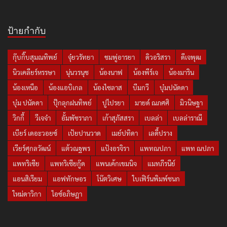
ป้ายกำกับ
กุ๊บกิ๊บสุมณทิพย์
จุ๋ยวรัทยา
ชมพู่อารยา
ดิวอริสรา
ดีเจพุฒ
นิวเคลียร์หรรษา
นุ่นวรนุช
น้องนาฟ
น้องพีร์เจ
น้องมาริน
น้องเหนือ
น้องแอบิเกล
น้องไซลาส
บีมกวี
บุ๋มปนัดดา
บุ๋ม ปนัดดา
ปุ๊กลุกฝนทิพย์
ปูไปรยา
มายด์ ณภศศิ
มิวนิษฐา
วิกกี้
วีเจจ๋า
อั้มพัชราภา
เก้าสุภัสสรา
เบลล่า
เบลล่าราณี
เบียร์ เดอะวอยซ์
เป้ยปานวาด
เมย์ปทิดา
เลดี้ปราง
เวียร์ศุกลวัฒน์
แต้วณฐพร
แป้งอรจิรา
แพทณปภา
แพท ณปภา
แพทริเซีย
แพทริเซียกู๊ด
แพนเค้กเขมนิจ
แมทภีรนีย์
แอนสิเรียม
แอฟทักษอร
โน๊ตวิเศษ
ใบเฟิร์นพิมพ์ชนก
ใหม่ดาวิกา
ไอซ์อภิษฎา