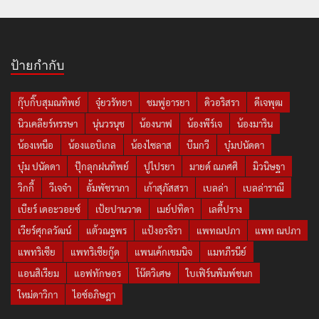
ป้ายกำกับ
กุ๊บกิ๊บสุมณทิพย์
จุ๋ยวรัทยา
ชมพู่อารยา
ดิวอริสรา
ดีเจพุฒ
นิวเคลียร์หรรษา
นุ่นวรนุช
น้องนาฟ
น้องพีร์เจ
น้องมาริน
น้องเหนือ
น้องแอบิเกล
น้องไซลาส
บีมกวี
บุ๋มปนัดดา
บุ๋ม ปนัดดา
ปุ๊กลุกฝนทิพย์
ปูไปรยา
มายด์ ณภศศิ
มิวนิษฐา
วิกกี้
วีเจจ๋า
อั้มพัชราภา
เก้าสุภัสสรา
เบลล่า
เบลล่าราณี
เบียร์ เดอะวอยซ์
เป้ยปานวาด
เมย์ปทิดา
เลดี้ปราง
เวียร์ศุกลวัฒน์
แต้วณฐพร
แป้งอรจิรา
แพทณปภา
แพท ณปภา
แพทริเซีย
แพทริเซียกู๊ด
แพนเค้กเขมนิจ
แมทภีรนีย์
แอนสิเรียม
แอฟทักษอร
โน๊ตวิเศษ
ใบเฟิร์นพิมพ์ชนก
ใหม่ดาวิกา
ไอซ์อภิษฎา