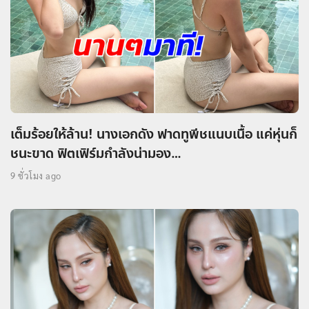
เต็มร้อยให้ล้าน! นางเอกดัง ฟาดทูพีชแนบเนื้อ แค่หุ่นก็
ชนะขาด ฟิตเฟิร์มกำลังน่ามอง…
9 ชั่วโมง ago