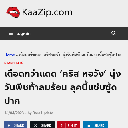
KaaZip.
Entertainment
เมนูหลัก
Home
»
เดือดกว่าแดด ‘คริส หอวัง’ นุ่งวันพีชท้าลมร้อน ลุคนี้แซ่บซู้ดปาก
STARPHOTO
เดือดกว่าแดด ‘คริส หอวัง’ นุ่ง
วันพีชท้าลมร้อน ลุคนี้แซ่บซู้ด
ปาก
16/04/2023
-
by
Dara Update
SHARE
SHARE
PIN IT
SHARE