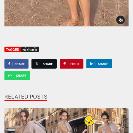
TAGGED
คริส หอวัง
SHARE
SHARE
PIN IT
SHARE
SHARE
RELATED POSTS