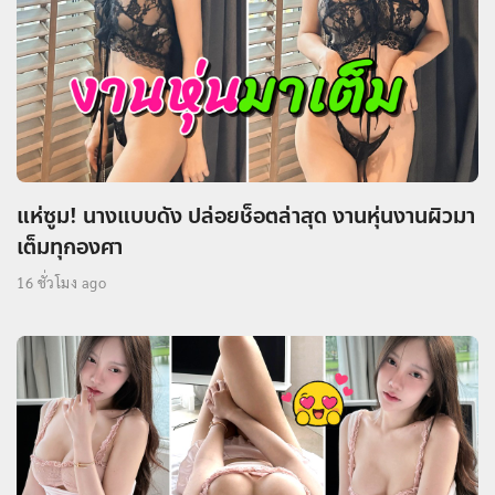
แห่ซูม! นางแบบดัง ปล่อยช็อตล่าสุด งานหุ่นงานผิวมา
เต็มทุกองศา
16 ชั่วโมง ago