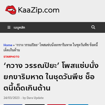
KaaZip.
Entertainment
เมนูหลัก
Home
»
‘กวาง วรรณปิยะ’ โพสแซ่บนั่งยกขาริมหาด ในชุดวันพีช ช็อตนี้
เด็ดเกินต้าน
STARPHOTO
‘กวาง วรรณปิยะ’ โพสแซ่บนั่ง
ยกขาริมหาด ในชุดวันพีช ช็อ
ตนี้เด็ดเกินต้าน
24/03/2023
-
by
Dara Update