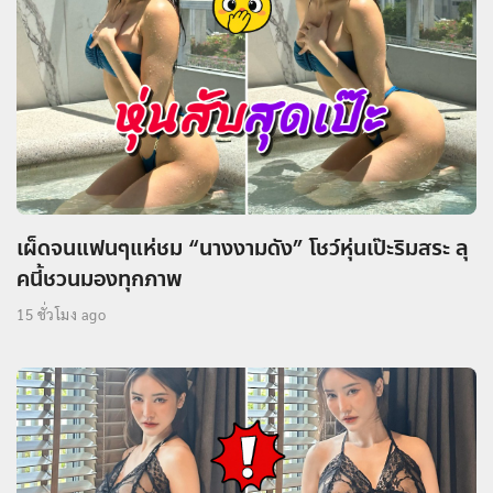
เผ็ดจนแฟนๆแห่ชม “นางงามดัง” โชว์หุ่นเป๊ะริมสระ ลุ
คนี้ชวนมองทุกภาพ
15 ชั่วโมง ago