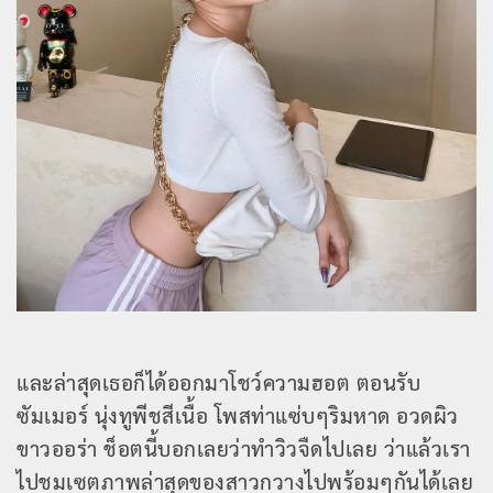
และล่าสุดเธอก็ได้ออกมาโชว์ความฮอต ตอนรับ
ซัมเมอร์ นุ่งทูพีชสีเนื้อ โพสท่าแซ่บๆริมหาด อวดผิว
ขาวออร่า ช็อตนี้บอกเลยว่าทำวิวจืดไปเลย ว่าแล้วเรา
ไปชมเซตภาพล่าสุดของสาวกวางไปพร้อมๆกันได้เลย