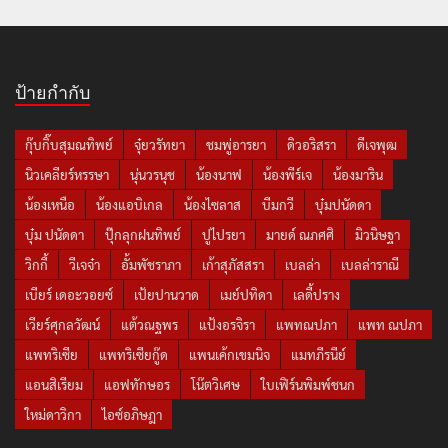
ป้ายกำกับ
กุ๊บกิ๊บสุมณทิพย์
จุ๋ยวรัทยา
ชมพู่อารยา
ดิวอริสรา
ดีเจพุฒ
นิวเคลียร์หรรษา
นุ่นวรนุช
น้องนาฟ
น้องพีร์เจ
น้องมาริน
น้องเหนือ
น้องแอบิเกล
น้องไซลาส
บีมกวี
บุ๋มปนัดดา
บุ๋ม ปนัดดา
ปุ๊กลุกฝนทิพย์
ปูไปรยา
มายด์ ณภศศิ
มิวนิษฐา
วิกกี้
วีเจจ๋า
อั้มพัชราภา
เก้าสุภัสสรา
เบลล่า
เบลล่าราณี
เบียร์ เดอะวอยซ์
เป้ยปานวาด
เมย์ปทิดา
เลดี้ปราง
เวียร์ศุกลวัฒน์
แต้วณฐพร
แป้งอรจิรา
แพทณปภา
แพท ณปภา
แพทริเซีย
แพทริเซียกู๊ด
แพนเค้กเขมนิจ
แมทภีรนีย์
แอนสิเรียม
แอฟทักษอร
โน๊ตวิเศษ
ใบเฟิร์นพิมพ์ชนก
ใหม่ดาวิกา
ไอซ์อภิษฎา