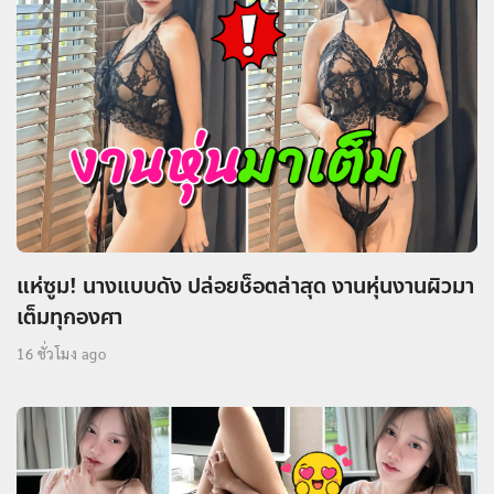
แห่ซูม! นางแบบดัง ปล่อยช็อตล่าสุด งานหุ่นงานผิวมา
เต็มทุกองศา
16 ชั่วโมง ago