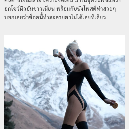
อกโชว์ผิวอันขาวเนียน พร้อมกับนั่งโพสต์ท่าสวยๆ
บอกเลยว่าช็อตนี้ทำละสายตาไม่ได้เลยทีเดียว