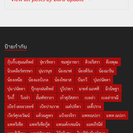
ป้ายกำกับ
กุ๊บกิ๊บสุมณทิพย์
จุ๋ยวรัทยา
ชมพู่อารยา
ดิวอริสรา
ดีเจพุฒ
นิวเคลียร์หรรษา
นุ่นวรนุช
น้องนาฟ
น้องพีร์เจ
น้องมาริน
น้องเหนือ
น้องแอบิเกล
น้องไซลาส
บีมกวี
บุ๋มปนัดดา
บุ๋ม ปนัดดา
ปุ๊กลุกฝนทิพย์
ปูไปรยา
มายด์ ณภศศิ
มิวนิษฐา
วิกกี้
วีเจจ๋า
อั้มพัชราภา
เก้าสุภัสสรา
เบลล่า
เบลล่าราณี
เบียร์ เดอะวอยซ์
เป้ยปานวาด
เมย์ปทิดา
เลดี้ปราง
เวียร์ศุกลวัฒน์
แต้วณฐพร
แป้งอรจิรา
แพทณปภา
แพท ณปภา
แพทริเซีย
แพทริเซียกู๊ด
แพนเค้กเขมนิจ
แมทภีรนีย์