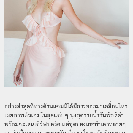
อย่างล่าสุดที่ทางด้านแซมมี่ได้มีการออกมาเคลื่อนไหว
เผยภาพตัวเอง ในลุคแซ่บๆ นุ่งชุดว่ายน้ำวันพีชสีดำ
พร้อมจะเล่นเซิร์ฟบอร์ด แต่ชุดของเธอทำเอาหลายๆ
คนต่างใจละลาย เพราะจัดเต็ม มาในชุดวันพีชแหวก