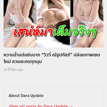
หวานฉ่ำแต่แซ่บมาก “วิววี่ ณัฐปภัสร์” ปล่อยภาพเซต
ใหม่ สวยสะกดทุกมุม
16 ชั่วโมง ago
About Dara Update
View all posts by Dara Update
→