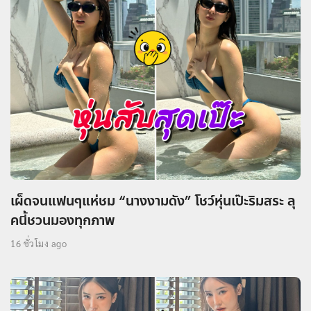
เผ็ดจนแฟนๆแห่ชม “นางงามดัง” โชว์หุ่นเป๊ะริมสระ ลุ
คนี้ชวนมองทุกภาพ
16 ชั่วโมง ago