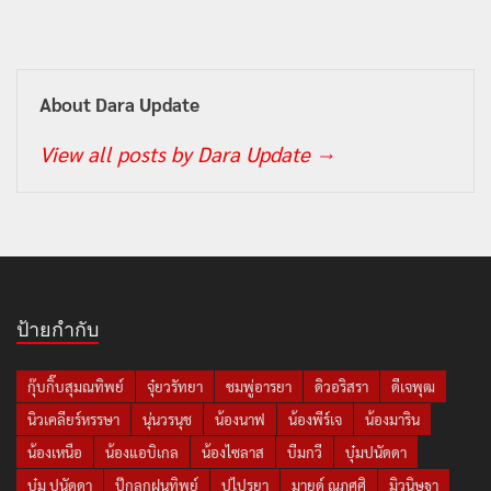
About Dara Update
View all posts by Dara Update
→
ป้ายกำกับ
กุ๊บกิ๊บสุมณทิพย์
จุ๋ยวรัทยา
ชมพู่อารยา
ดิวอริสรา
ดีเจพุฒ
นิวเคลียร์หรรษา
นุ่นวรนุช
น้องนาฟ
น้องพีร์เจ
น้องมาริน
น้องเหนือ
น้องแอบิเกล
น้องไซลาส
บีมกวี
บุ๋มปนัดดา
บุ๋ม ปนัดดา
ปุ๊กลุกฝนทิพย์
ปูไปรยา
มายด์ ณภศศิ
มิวนิษฐา