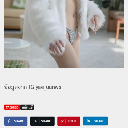
ข้อมูลจาก IG yae_uunws
TAGGED
หญิงแย้
SHARE
SHARE
PIN IT
SHARE