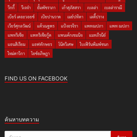
วิกกี้
วีเจจ๋า
อั้มพัชราภา
เก้าสุภัสสรา
เบลล่า
เบลล่าราณี
เบียร์ เดอะวอยซ์
เป้ยปานวาด
เมย์ปทิดา
เลดี้ปราง
เวียร์ศุกลวัฒน์
แต้วณฐพร
แป้งอรจิรา
แพทณปภา
แพท ณปภา
แพทริเซีย
แพทริเซียกู๊ด
แพนเค้กเขมนิจ
แมทภีรนีย์
แอนสิเรียม
แอฟทักษอร
โน๊ตวิเศษ
ใบเฟิร์นพิมพ์ชนก
ใหม่ดาวิกา
ไอซ์อภิษฎา
FIND US ON FACEBOOK
ค้นหาบทความ