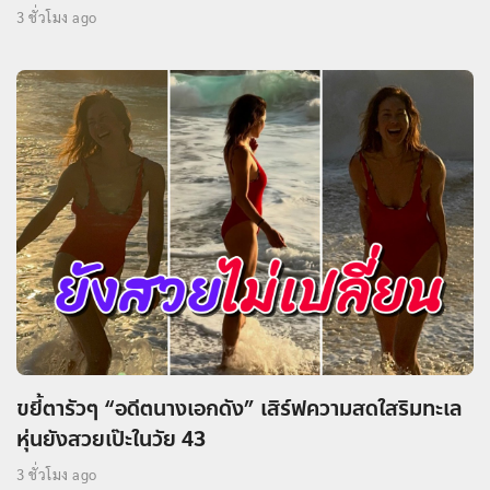
3 ชั่วโมง ago
ขยี้ตารัวๆ “อดีตนางเอกดัง” เสิร์ฟความสดใสริมทะเล
หุ่นยังสวยเป๊ะในวัย 43
3 ชั่วโมง ago