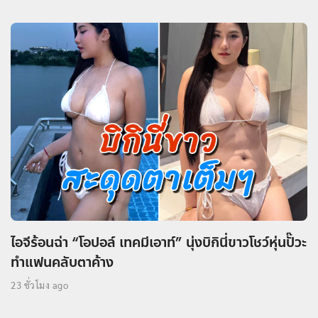
ไอจีร้อนฉ่า “โอปอล์ เทคมีเอาท์” นุ่งบิกินี่ขาวโชว์หุ่นปั๊วะ
ทำแฟนคลับตาค้าง
23 ชั่วโมง ago