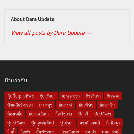
About Dara Update
View all posts by Dara Update
→
ป้ายกำกับ
กุ๊บกิ๊บสุมณทิพย์
จุ๋ยวรัทยา
ชมพู่อารยา
ดิวอริสรา
ดีเจพุฒ
นิวเคลียร์หรรษา
นุ่นวรนุช
น้องนาฟ
น้องพีร์เจ
น้องมาริน
น้องเหนือ
น้องแอบิเกล
น้องไซลาส
บีมกวี
บุ๋มปนัดดา
บุ๋ม ปนัดดา
ปุ๊กลุกฝนทิพย์
ปูไปรยา
มายด์ ณภศศิ
มิวนิษฐา
วิกกี้
วีเจจ๋า
อั้มพัชราภา
เก้าสุภัสสรา
เบลล่า
เบลล่าราณี