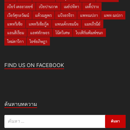
เบียร์ เดอะวอยซ์
เป้ยปานวาด
เมย์ปทิดา
เลดี้ปราง
เวียร์ศุกลวัฒน์
แต้วณฐพร
แป้งอรจิรา
แพทณปภา
แพท ณปภา
แพทริเซีย
แพทริเซียกู๊ด
แพนเค้กเขมนิจ
แมทภีรนีย์
แอนสิเรียม
แอฟทักษอร
โน๊ตวิเศษ
ใบเฟิร์นพิมพ์ชนก
ใหม่ดาวิกา
ไอซ์อภิษฎา
FIND US ON FACEBOOK
ค้นหาบทความ