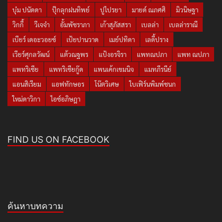
บุ๋ม ปนัดดา
ปุ๊กลุกฝนทิพย์
ปูไปรยา
มายด์ ณภศศิ
มิวนิษฐา
วิกกี้
วีเจจ๋า
อั้มพัชราภา
เก้าสุภัสสรา
เบลล่า
เบลล่าราณี
เบียร์ เดอะวอยซ์
เป้ยปานวาด
เมย์ปทิดา
เลดี้ปราง
เวียร์ศุกลวัฒน์
แต้วณฐพร
แป้งอรจิรา
แพทณปภา
แพท ณปภา
แพทริเซีย
แพทริเซียกู๊ด
แพนเค้กเขมนิจ
แมทภีรนีย์
แอนสิเรียม
แอฟทักษอร
โน๊ตวิเศษ
ใบเฟิร์นพิมพ์ชนก
ใหม่ดาวิกา
ไอซ์อภิษฎา
FIND US ON FACEBOOK
ค้นหาบทความ