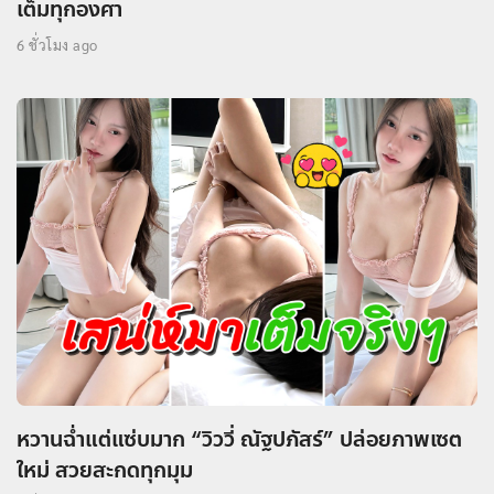
เต็มทุกองศา
6 ชั่วโมง ago
หวานฉ่ำแต่แซ่บมาก “วิววี่ ณัฐปภัสร์” ปล่อยภาพเซต
ใหม่ สวยสะกดทุกมุม