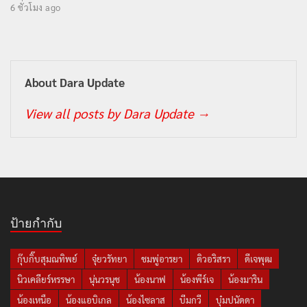
6 ชั่วโมง ago
About Dara Update
View all posts by Dara Update
→
ป้ายกำกับ
กุ๊บกิ๊บสุมณทิพย์
จุ๋ยวรัทยา
ชมพู่อารยา
ดิวอริสรา
ดีเจพุฒ
นิวเคลียร์หรรษา
นุ่นวรนุช
น้องนาฟ
น้องพีร์เจ
น้องมาริน
น้องเหนือ
น้องแอบิเกล
น้องไซลาส
บีมกวี
บุ๋มปนัดดา