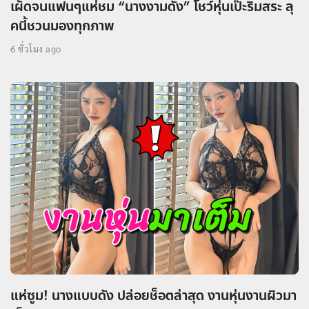
เผ็ดจนแฟนๆแห่ชม “นางงามดัง” โชว์หุ่นเป๊ะริมสระ ลุ
คนี้ชวนมองทุกภาพ
6 ชั่วโมง ago
แห่ซูม! นางแบบดัง ปล่อยช็อตล่าสุด งานหุ่นงานผิวมา