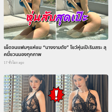
เผ็ดจนแฟนๆแห่ชม “นางงามดัง” โชว์หุ่นเป๊ะริมสระ ลุ
คนี้ชวนมองทุกภาพ
17 ชั่วโมง ago