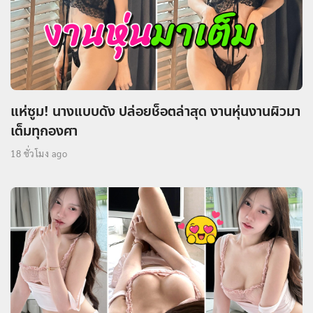
แห่ซูม! นางแบบดัง ปล่อยช็อตล่าสุด งานหุ่นงานผิวมา
เต็มทุกองศา
18 ชั่วโมง ago