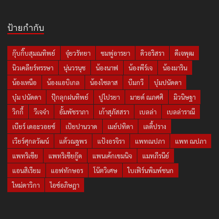
ป้ายกำกับ
กุ๊บกิ๊บสุมณทิพย์
จุ๋ยวรัทยา
ชมพู่อารยา
ดิวอริสรา
ดีเจพุฒ
นิวเคลียร์หรรษา
นุ่นวรนุช
น้องนาฟ
น้องพีร์เจ
น้องมาริน
น้องเหนือ
น้องแอบิเกล
น้องไซลาส
บีมกวี
บุ๋มปนัดดา
บุ๋ม ปนัดดา
ปุ๊กลุกฝนทิพย์
ปูไปรยา
มายด์ ณภศศิ
มิวนิษฐา
วิกกี้
วีเจจ๋า
อั้มพัชราภา
เก้าสุภัสสรา
เบลล่า
เบลล่าราณี
เบียร์ เดอะวอยซ์
เป้ยปานวาด
เมย์ปทิดา
เลดี้ปราง
เวียร์ศุกลวัฒน์
แต้วณฐพร
แป้งอรจิรา
แพทณปภา
แพท ณปภา
แพทริเซีย
แพทริเซียกู๊ด
แพนเค้กเขมนิจ
แมทภีรนีย์
แอนสิเรียม
แอฟทักษอร
โน๊ตวิเศษ
ใบเฟิร์นพิมพ์ชนก
ใหม่ดาวิกา
ไอซ์อภิษฎา